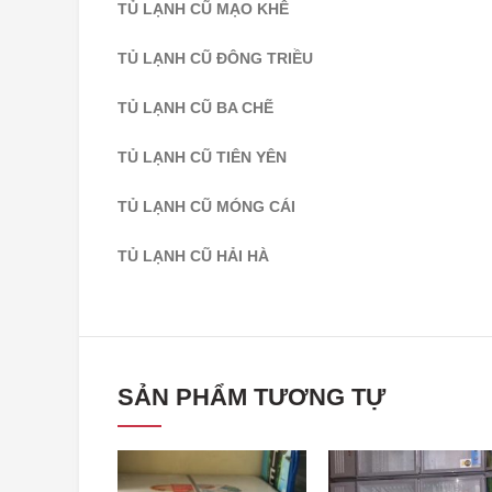
TỦ LẠNH CŨ TIÊN YÊN
TỦ LẠNH CŨ MÓNG CÁI
TỦ LẠNH CŨ HẢI HÀ
SẢN PHẨM TƯƠNG TỰ