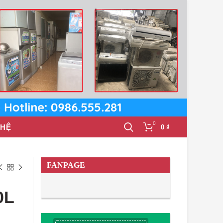
0
 HỆ
0
₫
FANPAGE
0L