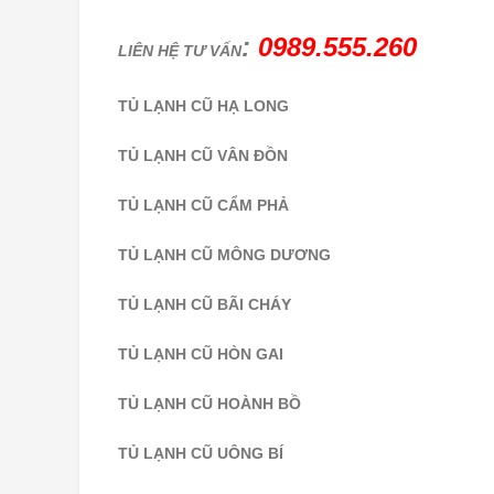
TỦ LẠNH CŨ VÂN ĐỒN
TỦ LẠNH CŨ CẨM PHẢ
TỦ LẠNH CŨ MÔNG DƯƠNG
TỦ LẠNH CŨ BÃI CHÁY
TỦ LẠNH CŨ HÒN GAI
TỦ LẠNH CŨ HOÀNH BỒ
TỦ LẠNH CŨ UÔNG BÍ
TỦ LẠNH CŨ MẠO KHÊ
TỦ LẠNH CŨ ĐÔNG TRIỀU
TỦ LẠNH CŨ BA CHẼ