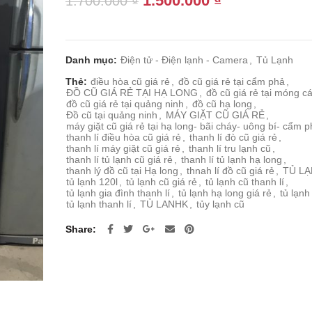
1.500.000
₫
1.700.000
₫
gốc
hiện
là:
tại
1.700.000 ₫.
là:
Danh mục:
Điện tử - Điện lạnh - Camera
,
Tủ Lạnh
1.500.000 ₫.
Thẻ:
điều hòa cũ giá rẻ
,
đồ cũ giá rẻ tại cẩm phả
,
ĐỒ CŨ GIÁ RẺ TẠI HẠ LONG
,
đồ cũ giá rẻ tại móng cá
đồ cũ giá rẻ tại quảng ninh
,
đồ cũ hạ long
,
Đồ cũ tại quảng ninh
,
MÁY GIẶT CŨ GIÁ RẺ
,
máy giặt cũ giá rẻ tại hạ long- bãi cháy- uông bí- cẩm 
thanh lí điều hòa cũ giá rẻ
,
thanh lí đò cũ giá rẻ
,
thanh lí máy giặt cũ giá rẻ
,
thanh lí tru lạnh cũ
,
thanh lí tủ lạnh cũ giá rẻ
,
thanh lí tủ lạnh hạ long
,
thanh lý đồ cũ tại Hạ long
,
thnah lí đồ cũ giá rẻ
,
TỦ L
tủ lạnh 120l
,
tủ lạnh cũ giá rẻ
,
tủ lạnh cũ thanh lí
,
tủ lạnh gia đình thanh lí
,
tủ lạnh hạ long giá rẻ
,
tủ lạnh
tủ lạnh thanh lí
,
TỦ LANHK
,
tủy lạnh cũ
Share