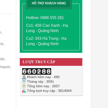
HỖ TRỢ KHÁCH HÀNG
Hotline: 0986 555 281
Cs1: 408 Cao Xanh - Hạ
Long - Quảng Ninh
i
,
Cs2: 343 Hà Trung - Hạ
phả
,
Long - Quảng Ninh
ẠNH
,
LƯỢT TRUY CẬP
 hitachi
,
Khách hôm nay : 490
Tháng này : 3591
Tổng hôm nay : 2657
Tổng lượt truy cập : 3814004