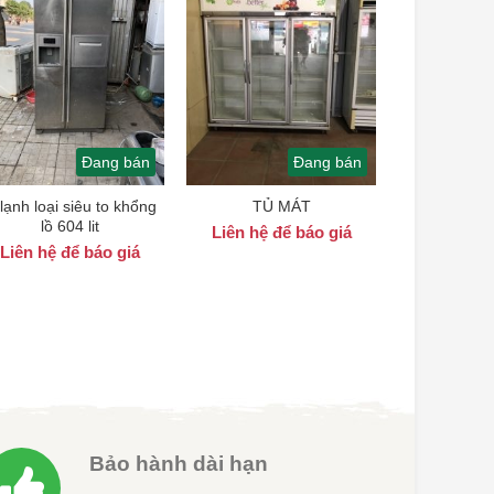
Đang bán
Đang bán
 lạnh loại siêu to khổng
TỦ MÁT
lồ 604 lit
Liên hệ để báo giá
Liên hệ để báo giá
00 ₫.
Bảo hành dài hạn
Bảo hành đến 3 năm( tùy theo dòng sản
phẩm )