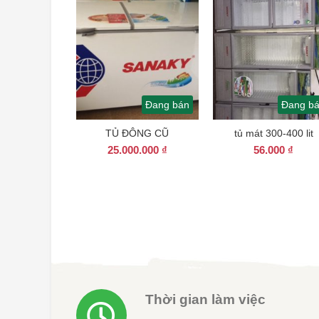
Đang bán
Đang b
TỦ ĐÔNG CŨ
tủ mát 300-400 lit
25.000.000
₫
56.000
₫
Thời gian làm việc
T2 - CN: 8h-17h