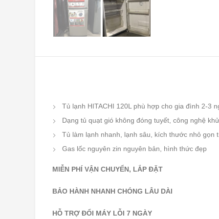
Tủ lạnh HITACHI 120L phù hợp cho gia đình 2-3 n
Dạng tủ quạt gió không đóng tuyết, công nghệ khử
Tủ làm lạnh nhanh, lạnh sâu, kích thước nhỏ gọn t
Gas lốc nguyên zin nguyên bản, hình thức đẹp
MIỄN PHÍ VẬN CHUYỂN, LẮP ĐẶT
BẢO HÀNH NHANH CHÓNG LÂU DÀI
HỖ TRỢ ĐỔI MÁY LỖI 7 NGÀY
:
0989.555.260
LIÊN HỆ TƯ VẤN
TỦ LẠNH CŨ HẠ LONG