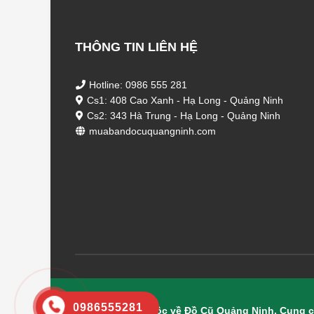
THÔNG TIN LIÊN HỆ
Hotline: 0986 555 281
Cs1: 408 Cao Xanh - Hạ Long - Quảng Ninh
Cs2: 343 Hà Trung - Hạ Long - Quảng Ninh
muabandocuquangninh.com
0986555281
© Bản quyền thuộc về Đồ Cũ Quảng Ninh. Cung c