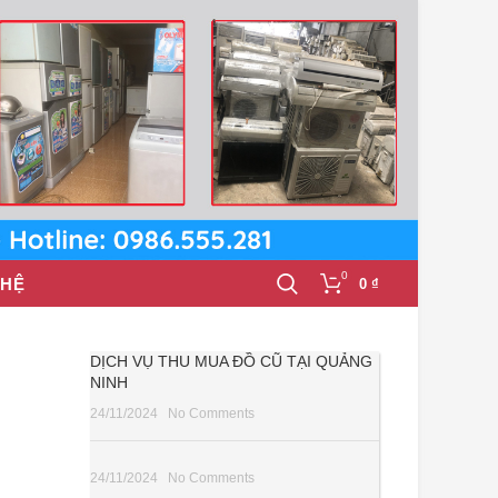
0
 HỆ
0
₫
DỊCH VỤ THU MUA ĐỒ CŨ TẠI QUẢNG
NINH
24/11/2024
No Comments
24/11/2024
No Comments