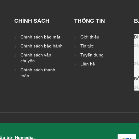
CHÍNH SÁCH
THÔNG TIN
B
Chính sách bảo mật
Giới thiệu
D
Chính sách bảo hành
Tin tức
24
Chính sách vận
Tuyển dụng
chuyển
Liên hệ
24
Chính sách thanh
toán
Đ
24
ấp bởi Hpmedia.