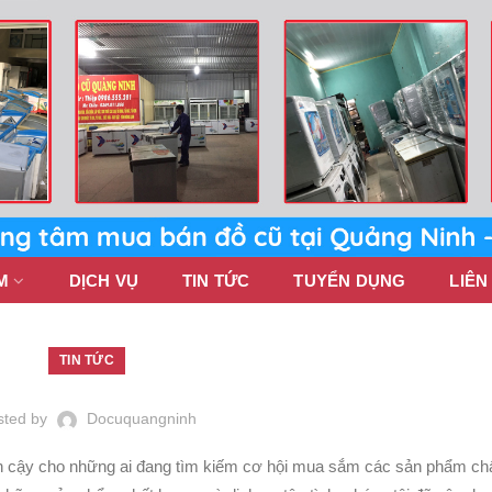
M
DỊCH VỤ
TIN TỨC
TUYỂN DỤNG
LIÊN
TIN TỨC
sted by
Docuquangninh
n cậy cho những ai đang tìm kiếm cơ hội mua sắm các sản phẩm ch