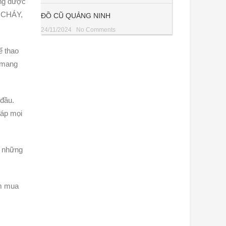
ựng được
 CHÁY,
ĐỒ CŨ QUẢNG NINH
24/11/2024
No Comments
ể thao
 mang
 đầu.
đáp mọi
y những
ệm mua