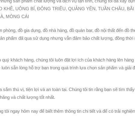
 những sản phẩm chất lượng và dịch vụ tận tình, chúng tôi đã xây d
hắp MẠO KHÊ, UÔNG BÍ, ĐÔNG TRIỀU, QUẢNG YÊN, TUẦN CHÂU, BÃI
HÀ, MÓNG CÁI
 phòng, đồ gia dụng, đồ nhà hàng, đồ quán bar, đồ nội thất đến đồ th
sản phẩm đã qua sử dụng nhưng vẫn đảm bảo chất lượng, đồng thời
ho quý khách hàng, chúng tôi luôn đặt lợi ích của khách hàng lên hàng
 luôn sẵn lòng hỗ trợ bạn trong quá trình lựa chọn sản phẩm và giải 
sắm thú vị, tiện lợi và an toàn tại. Chúng tôi tin rằng bạn sẽ tìm thấ
ăng và chất lượng tốt nhất.
 tôi ngay hôm nay để biết thêm thông tin chi tiết và để có trải nghi