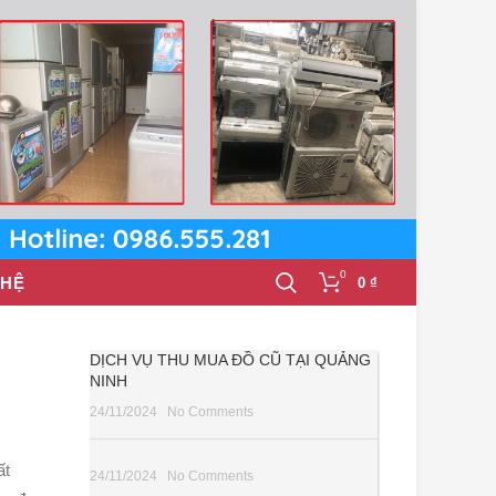
0
 HỆ
0
₫
DỊCH VỤ THU MUA ĐỒ CŨ TẠI QUẢNG
NINH
24/11/2024
No Comments
ất
24/11/2024
No Comments