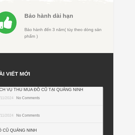
Bảo hành dài hạn
Bảo hành đến 3 năm( tùy theo dòng sản
phẩm )
ÀI VIẾT MỚI
ỊCH VỤ THU MUA ĐỒ CŨ TẠI QUẢNG NINH
/11/2024
No Comments
/11/2024
No Comments
Ồ CŨ QUẢNG NINH