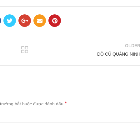
OLDE
H
ĐỒ CŨ QUẢNG NIN
*
trường bắt buộc được đánh dấu