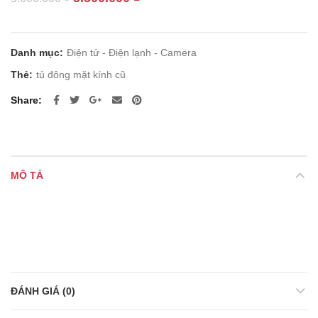
gốc
hiện
là:
tại
5.600.000 ₫.
là:
Danh mục:
Điện tử - Điện lạnh - Camera
5.500.000 ₫.
Thẻ:
tủ đông mặt kính cũ
Share
MÔ TẢ
ĐÁNH GIÁ (0)