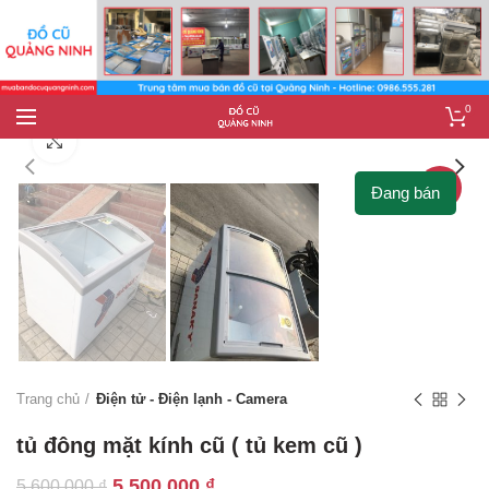
0
Click to enlarge
-2%
Đang bán
Trang chủ
Điện tử - Điện lạnh - Camera
tủ đông mặt kính cũ ( tủ kem cũ )
Giá
Giá
5.500.000
₫
5.600.000
₫