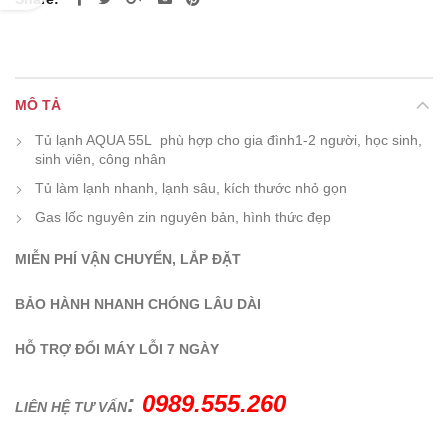
MÔ TẢ
Tủ lạnh AQUA 55L phù hợp cho gia đình1-2 người, học sinh,
sinh viên, công nhân
Tủ làm lạnh nhanh, lạnh sâu, kích thước nhỏ gọn
Gas lốc nguyên zin nguyên bản, hình thức đẹp
MIỄN PHÍ VẬN CHUYỂN, LẮP ĐẶT
BẢO HÀNH NHANH CHÓNG LÂU DÀI
HỖ TRỢ ĐỔI MÁY LỖI 7 NGÀY
:
0989.555.260
LIÊN HỆ TƯ VẤN