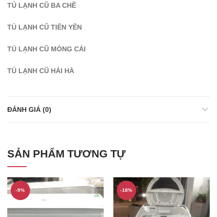
TỦ LẠNH CŨ BA CHẼ
TỦ LẠNH CŨ TIÊN YÊN
TỦ LẠNH CŨ MÓNG CÁI
TỦ LẠNH CŨ HẢI HÀ
ĐÁNH GIÁ (0)
SẢN PHẨM TƯƠNG TỰ
-9%
-18%