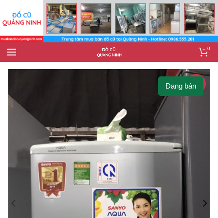
0
-23%
Đang bán