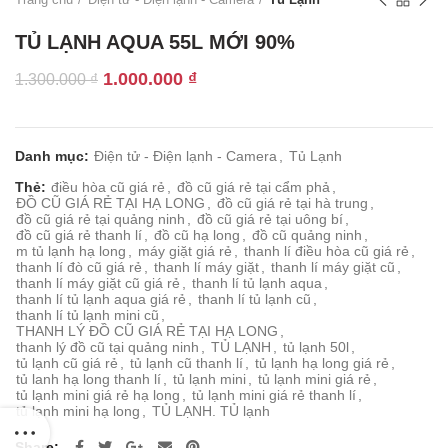
TỦ LẠNH AQUA 55L MỚI 90%
Giá
Giá
1.000.000
₫
1.300.000
₫
gốc
hiện
là:
tại
1.300.000 ₫.
là:
Danh mục:
Điện tử - Điện lạnh - Camera
,
Tủ Lạnh
1.000.000 ₫.
Thẻ:
điều hòa cũ giá rẻ
,
đồ cũ giá rẻ tại cẩm phả
,
ĐỒ CŨ GIÁ RẺ TẠI HẠ LONG
,
đồ cũ giá rẻ tại hà trung
,
đồ cũ giá rẻ tại quảng ninh
,
đồ cũ giá rẻ tại uông bí
,
đồ cũ giá rẻ thanh lí
,
đồ cũ hạ long
,
đồ cũ quảng ninh
,
m tủ lạnh hạ long
,
máy giặt giá rẻ
,
thanh lí điều hòa cũ giá rẻ
,
thanh lí đò cũ giá rẻ
,
thanh lí máy giặt
,
thanh lí máy giặt cũ
,
thanh lí máy giặt cũ giá rẻ
,
thanh lí tủ lạnh aqua
,
thanh lí tủ lạnh aqua giá rẻ
,
thanh lí tủ lạnh cũ
,
thanh lí tủ lạnh mini cũ
,
THANH LÝ ĐỒ CŨ GIÁ RẺ TẠI HẠ LONG
,
thanh lý đồ cũ tại quảng ninh
,
TỦ LẠNH
,
tủ lạnh 50l
,
tủ lạnh cũ giá rẻ
,
tủ lạnh cũ thanh lí
,
tủ lạnh hạ long giá rẻ
,
tủ lanh hạ long thanh lí
,
tủ lạnh mini
,
tủ lạnh mini giá rẻ
,
tủ lạnh mini giá rẻ hạ long
,
tủ lạnh mini giá rẻ thanh lí
,
tủ lạnh mini hạ long
,
TỦ LẠNH. TỦ lạnh
Share