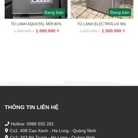
Đang bán
Đang bán
TỦ LẠNH AQUA 55L MỚI 90%
TỦ LẠNH ELECTROLUX 90L
Giá
Giá
Giá
Giá
1.000.000
₫
1.500.000
₫
1.300.000
₫
1.600.000
₫
gốc
hiện
gốc
hiện
là:
tại
là:
tại
1.300.000 ₫.
là:
1.600.000 ₫.
là:
1.000.000 ₫.
1.500.
THÔNG TIN LIÊN HỆ
Hotline: 0986 555 281
Cs1: 408 Cao Xanh - Hạ Long - Quảng Ninh
Cs2: 343 Hà Trung - Hạ Long - Quảng Ninh