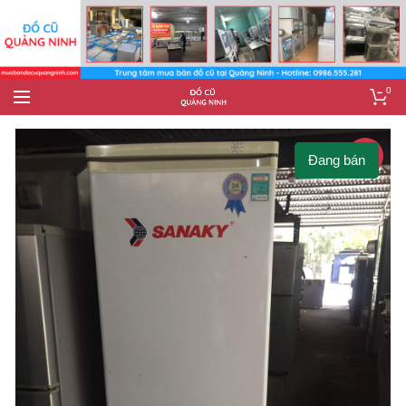
0
-10%
Đang bán