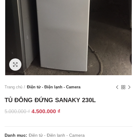
Click to enlarge
Trang chủ
Điện tử - Điện lạnh - Camera
TỦ ĐÔNG ĐỨNG SANAKY 230L
Giá
Giá
4.500.000
₫
5.000.000
₫
gốc
hiện
là:
tại
5.000.000 ₫.
là:
Danh mục:
Điện tử - Điện lạnh - Camera
4.500.000 ₫.