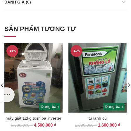
ĐÁNH GIÁ (0)
SẢN PHẨM TƯƠNG TỰ
-18%
-11%
Đang bán
Đang bán
máy giặt 12kg toshiba inverter
tủ lạnh cũ
Giá
Giá
Giá
Giá
4.500.000
₫
1.600.000
₫
5.500.000
₫
1.800.000
₫
gốc
hiện
gốc
hiện