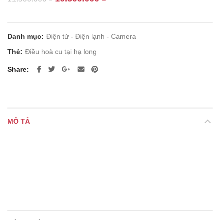
gốc
hiện
là:
tại
11.500.000 ₫.
là:
Danh mục:
Điện tử - Điện lạnh - Camera
10.500.000 ₫.
Thẻ:
Điều hoà cu tại hạ long
Share
MÔ TẢ