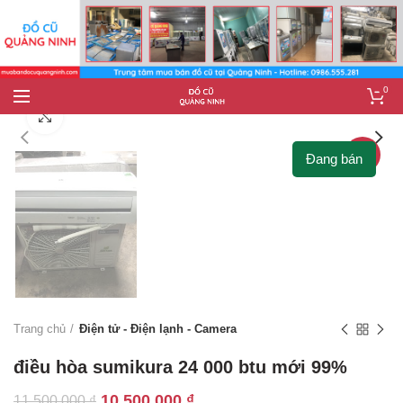
0
Click to enlarge
-9%
Đang bán
Trang chủ
Điện tử - Điện lạnh - Camera
điều hòa sumikura 24 000 btu mới 99%
Giá
Giá
10.500.000
₫
11.500.000
₫