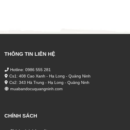
là:
tại
là:
tại
5.500.000 ₫.
là:
1.800.000 ₫.
là:
4.500.000 ₫.
1.600
THÔNG TIN LIÊN HỆ
Hotline: 0986 555 281
Cs1: 408 Cao Xanh - Hạ Long - Quảng Ninh
Cs2: 343 Hà Trung - Hạ Long - Quảng Ninh
muabandocuquangninh.com
CHÍNH SÁCH