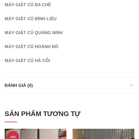
MÁY GIẶT CŨ BA CHẼ
MÁY GIẶT CŨ BÌNH LIÊU
MÁY GIẶT CŨ QUẢNG NINH
MÁY GIẶT CŨ HOÀNH BỒ
MÁY GIẶT CŨ HÀ CỖI
ĐÁNH GIÁ (0)
SẢN PHẨM TƯƠNG TỰ
-6%