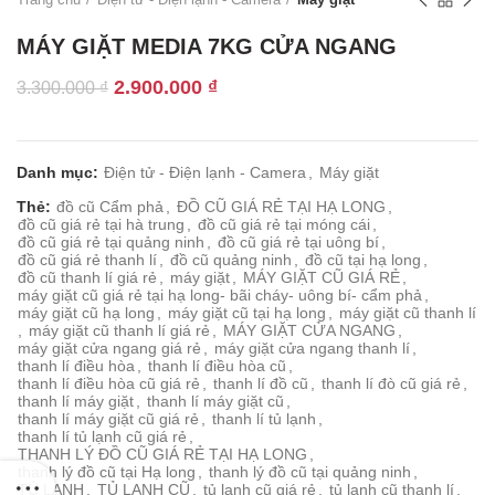
MÁY GIẶT MEDIA 7KG CỬA NGANG
Giá
Giá
2.900.000
₫
3.300.000
₫
gốc
hiện
là:
tại
3.300.000 ₫.
là:
Danh mục:
Điện tử - Điện lạnh - Camera
,
Máy giặt
2.900.000 ₫.
Thẻ:
đồ cũ Cẩm phả
,
ĐỒ CŨ GIÁ RẺ TẠI HẠ LONG
,
đồ cũ giá rẻ tại hà trung
,
đồ cũ giá rẻ tại móng cái
,
đồ cũ giá rẻ tại quảng ninh
,
đồ cũ giá rẻ tại uông bí
,
đồ cũ giá rẻ thanh lí
,
đồ cũ quảng ninh
,
đồ cũ tại hạ long
,
đồ cũ thanh lí giá rẻ
,
máy giặt
,
MÁY GIẶT CŨ GIÁ RẺ
,
máy giặt cũ giá rẻ tại hạ long- bãi cháy- uông bí- cẩm phả
,
máy giặt cũ hạ long
,
máy giặt cũ tại hạ long
,
máy giặt cũ thanh lí
,
máy giặt cũ thanh lí giá rẻ
,
MÁY GIẶT CỬA NGANG
,
máy giặt cửa ngang giá rẻ
,
máy giặt cửa ngang thanh lí
,
thanh lí điều hòa
,
thanh lí điều hòa cũ
,
thanh lí điều hòa cũ giá rẻ
,
thanh lí đồ cũ
,
thanh lí đò cũ giá rẻ
,
thanh lí máy giặt
,
thanh lí máy giặt cũ
,
thanh lí máy giặt cũ giá rẻ
,
thanh lí tủ lạnh
,
thanh lí tủ lạnh cũ giá rẻ
,
THANH LÝ ĐỒ CŨ GIÁ RẺ TẠI HẠ LONG
,
thanh lý đồ cũ tại Hạ long
,
thanh lý đồ cũ tại quảng ninh
,
TỦ LẠNH
,
TỦ LẠNH CŨ
,
tủ lạnh cũ giá rẻ
,
tủ lạnh cũ thanh lí
,