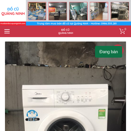
0
-12%
Đang bán