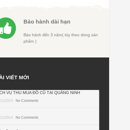
Bảo hành dài hạn
Bảo hành đến 3 năm( tùy theo dòng sản
phẩm )
ÀI VIẾT MỚI
ỊCH VỤ THU MUA ĐỒ CŨ TẠI QUẢNG NINH
/11/2024
No Comments
/11/2024
No Comments