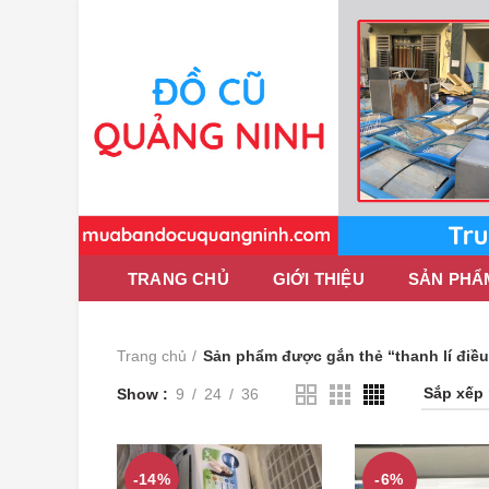
TRANG CHỦ
GIỚI THIỆU
SẢN PHẨ
Trang chủ
Sản phẩm được gắn thẻ “thanh lí điề
Show
9
24
36
-14%
-6%