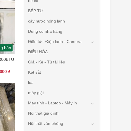
bể cá
BẾP TỪ
cây nước nóng lạnh
Dụng cụ nhà hàng
Điện tử - Điện lạnh - Camera
g bán
ĐIỀU HÒA
000BTU
Giá - Kệ - Tủ tài liệu
Giá
.000
₫
Két sắt
hiện
tại
loa
000 ₫.
là:
máy giặt
4.500.000 ₫.
Máy tính - Laptop - Máy in
Nội thất gia đình
Nội thất văn phòng