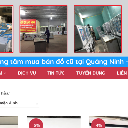
M
DỊCH VỤ
TIN TỨC
TUYỂN DỤNG
LIÊN
u hòa”
-5%
-4%