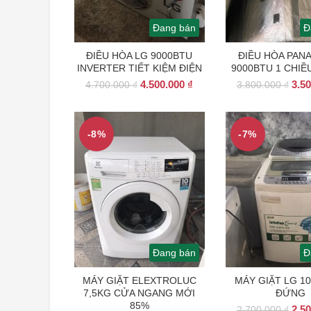
Đang bán
Đ
ĐIỀU HÒA LG 9000BTU
ĐIỀU HÒA PAN
INVERTER TIẾT KIỆM ĐIỆN
9000BTU 1 CHIỀ
Giá
Giá
Giá
4.500.000
₫
3.5
4.700.000
₫
3.800.000
₫
gốc
hiện
gốc
là:
tại
là:
4.700.000 ₫.
là:
3.80
-8%
-7%
4.500.000 ₫.
Đang bán
Đ
MÁY GIẶT ELEXTROLUC
MÁY GIẶT LG 1
7,5KG CỬA NGANG MỚI
ĐỨNG
85%
Giá
2.5
2.700.000
₫