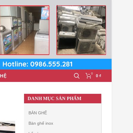
0
 HỆ
0
₫
DANH MỤC SẢN PHẨM
BÀN GHẾ
Bàn ghế inox