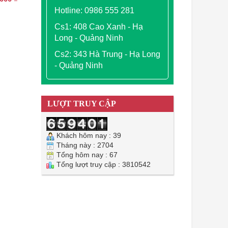
hiện
Hotline: 0986 555 281
tại
Cs1: 408 Cao Xanh - Hạ
000 ₫.
là:
2.500.000 ₫.
Long - Quảng Ninh
Cs2: 343 Hà Trung - Hạ Long
- Quảng Ninh
LƯỢT TRUY CẬP
Khách hôm nay : 39
Tháng này : 2704
Tổng hôm nay : 67
Tổng lượt truy cập : 3810542