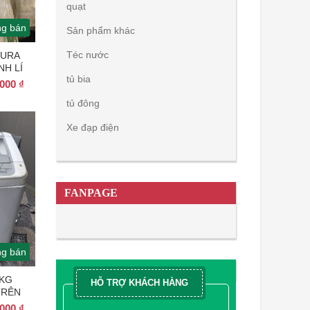
quạt
g bán
Sản phẩm khác
Téc nước
KURA
NH LÍ
tủ bia
Giá
.000
₫
hiện
tủ đông
tại
000 ₫.
là:
Xe đạp điện
3.500.000 ₫.
FANPAGE
g bán
9KG
HỖ TRỢ KHÁCH HÀNG
TRÊN
Giá
.000
₫