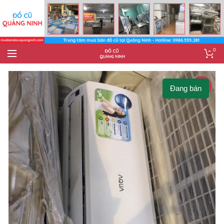
0
-14%
Đang bán