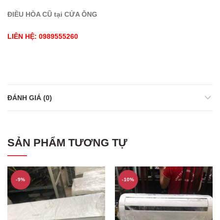
ĐIỀU HÒA CŨ tại CỬA ÔNG
LIÊN HỆ: 0989555260
ĐÁNH GIÁ (0)
SẢN PHẨM TƯƠNG TỰ
-9%
-10%