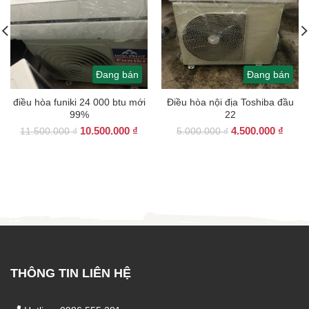
Đang bán
Đang bán
điều hòa funiki 24 000 btu mới
Điều hòa nội địa Toshiba đầu
99%
22
Giá
Giá
Giá
Giá
10.500.000
₫
4.500.000
₫
11.500.000
₫
5.000.000
₫
gốc
hiện
gốc
hiện
là:
tại
là:
tại
11.500.000 ₫.
là:
5.000.000 ₫.
là:
10.500.000 ₫.
4.500
THÔNG TIN LIÊN HỆ