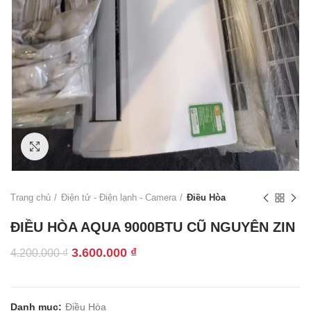
Click to enlarge
Trang chủ
Điện tử - Điện lạnh - Camera
Điều Hòa
ĐIỀU HÒA AQUA 9000BTU CŨ NGUYÊN ZIN
Giá
Giá
3.600.000
₫
4.200.000
₫
gốc
hiện
là:
tại
4.200.000 ₫.
là:
Danh mục:
Điều Hòa
3.600.000 ₫.