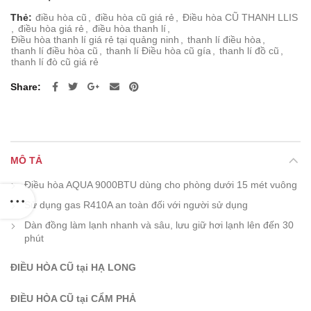
Thẻ:
điều hòa cũ
,
điều hòa cũ giá rẻ
,
Điều hòa CŨ THANH LLIS
,
điều hòa giá rẻ
,
điều hòa thanh lí
,
Điều hòa thanh lí giá rẻ tại quảng ninh
,
thanh lí điều hòa
,
thanh lí điều hòa cũ
,
thanh lí Điều hòa cũ gía
,
thanh lí đồ cũ
,
thanh lí đò cũ giá rẻ
Share
MÔ TẢ
Điều hòa AQUA 9000BTU dùng cho phòng dưới 15 mét vuông
Sử dụng gas R410A an toàn đối với người sử dụng
Dàn đồng làm lạnh nhanh và sâu, lưu giữ hơi lạnh lên đến 30
phút
ĐIỀU HÒA CŨ tại HẠ LONG
ĐIỀU HÒA CŨ tại CẨM PHẢ