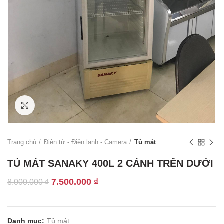
Click to enlarge
Trang chủ
Điện tử - Điện lạnh - Camera
Tủ mát
TỦ MÁT SANAKY 400L 2 CÁNH TRÊN DƯỚI
Giá
Giá
7.500.000
₫
8.000.000
₫
gốc
hiện
là:
tại
8.000.000 ₫.
là:
Danh mục:
Tủ mát
7.500.000 ₫.