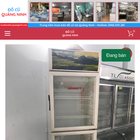
0
-6%
Đang bán