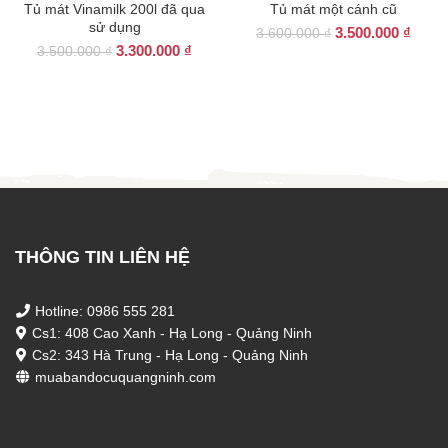
Tủ mát Vinamilk 200l đã qua
Tủ mát một cánh cũ
sử dụng
Giá
Giá
3.500.000
₫
3.600.000
₫
Giá
Giá
3.300.000
₫
gốc
hiện
3.500.000
₫
gốc
hiện
là:
tại
là:
tại
3.600.000 ₫.
là:
3.500.000 ₫.
là:
3.500
3.300.000 ₫.
THÔNG TIN LIÊN HỆ
Hotline: 0986 555 281
Cs1: 408 Cao Xanh - Hạ Long - Quảng Ninh
Cs2: 343 Hà Trung - Hạ Long - Quảng Ninh
muabandocuquangninh.com