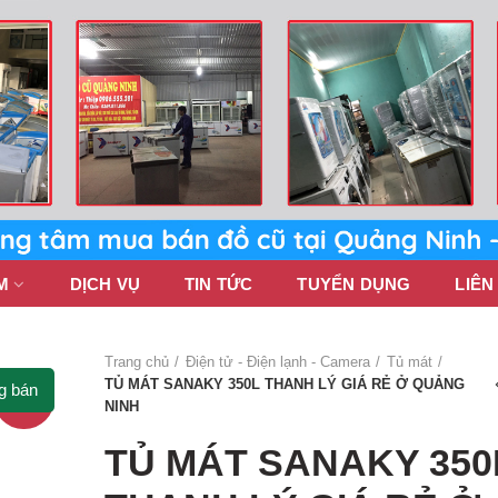
M
DỊCH VỤ
TIN TỨC
TUYỂN DỤNG
LIÊN
Trang chủ
Điện tử - Điện lạnh - Camera
Tủ mát
TỦ MÁT SANAKY 350L THANH LÝ GIÁ RẺ Ở QUẢNG
g bán
-2%
NINH
TỦ MÁT SANAKY 350