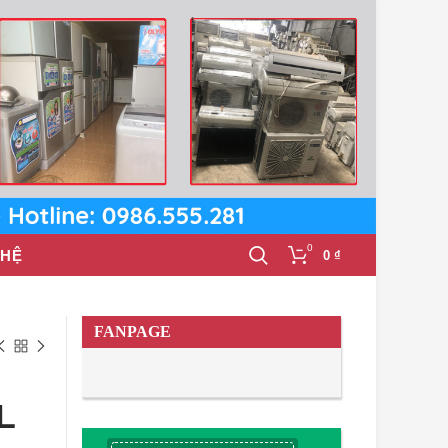
0
 HỆ
0
₫
FANPAGE
L