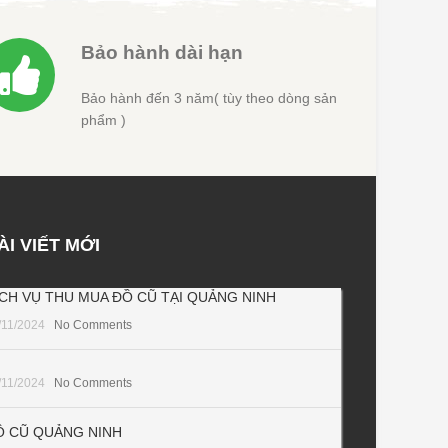
Bảo hành dài hạn
Bảo hành đến 3 năm( tùy theo dòng sản
phẩm )
ÀI VIẾT MỚI
ỊCH VỤ THU MUA ĐỒ CŨ TẠI QUẢNG NINH
/11/2024
No Comments
/11/2024
No Comments
Ồ CŨ QUẢNG NINH