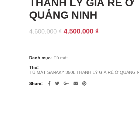
THANH LÝ GIÁ RẺ Ở
QUẢNG NINH
Giá
Giá
4.500.000
₫
4.600.000
₫
gốc
hiện
là:
tại
4.600.000 ₫.
là:
Danh mục:
Tủ mát
4.500.000 ₫.
Thẻ:
TỦ MÁT SANAKY 350L THANH LÝ GIÁ RẺ Ở QUẢNG 
Share