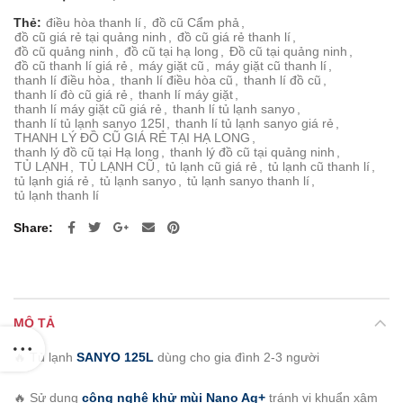
Thẻ:
điều hòa thanh lí
,
đồ cũ Cẩm phả
,
đồ cũ giá rẻ tại quảng ninh
,
đồ cũ giá rẻ thanh lí
,
đồ cũ quảng ninh
,
đồ cũ tại hạ long
,
Đồ cũ tại quảng ninh
,
đồ cũ thanh lí giá rẻ
,
máy giặt cũ
,
máy giặt cũ thanh lí
,
thanh lí điều hòa
,
thanh lí điều hòa cũ
,
thanh lí đồ cũ
,
thanh lí đò cũ giá rẻ
,
thanh lí máy giặt
,
thanh lí máy giặt cũ giá rẻ
,
thanh lí tủ lạnh sanyo
,
thanh lí tủ lạnh sanyo 125l
,
thanh lí tủ lạnh sanyo giá rẻ
,
THANH LÝ ĐỒ CŨ GIÁ RẺ TẠI HẠ LONG
,
thanh lý đồ cũ tại Hạ long
,
thanh lý đồ cũ tại quảng ninh
,
TỦ LẠNH
,
TỦ LẠNH CŨ
,
tủ lạnh cũ giá rẻ
,
tủ lạnh cũ thanh lí
,
tủ lạnh giá rẻ
,
tủ lạnh sanyo
,
tủ lạnh sanyo thanh lí
,
tủ lạnh thanh lí
Share
MÔ TẢ
🔥 Tủ lạnh
SANYO 125L
dùng cho gia đình 2-3 người
🔥 Sử dụng
công nghệ khử mùi Nano Ag+
tránh vi khuẩn xâm