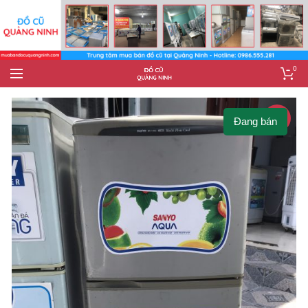
0
-11%
Đang bán