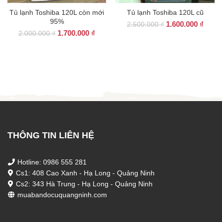
Tủ lạnh Toshiba 120L còn mới
Tủ lạnh Toshiba 120L cũ
95%
Giá
Giá
1.600.000
₫
2.500.000
₫
Giá
Giá
1.700.000
₫
gốc
hiện
2.000.000
₫
gốc
hiện
là:
tại
là:
tại
2.500.000 ₫.
là:
2.000.000 ₫.
là:
1.600
1.700.000 ₫.
THÔNG TIN LIÊN HỆ
Hotline: 0986 555 281
Cs1: 408 Cao Xanh - Hạ Long - Quảng Ninh
Cs2: 343 Hà Trung - Hạ Long - Quảng Ninh
muabandocuquangninh.com