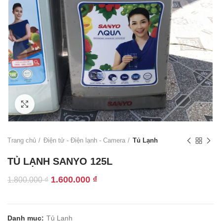
Click to enlarge
Trang chủ
Điện tử - Điện lạnh - Camera
Tủ Lạnh
TỦ LẠNH SANYO 125L
Giá
Giá
1.600.000
₫
1.800.000
₫
gốc
hiện
là:
tại
1.800.000 ₫.
là:
Danh mục:
Tủ Lạnh
1.600.000 ₫.