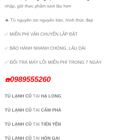
nhập, giữ thực phẩm tươi lâu hơn
🔥 Tủ nguyên zin nguyên bản, hình thức đẹp
✅ MIỄN PHÍ VẬN CHUYỂN LẮP ĐẶT
✅ BẢO HÀNH NHANH CHÓNG, LÂU DÀI
✅ ĐỔI TRẢ MÁY LỖI MIỄN PHÍ TRONG 7 NGÀY
0989555260
☎️
TỦ LẠNH CŨ
TẠI
HẠ LONG
TỦ LẠNH CŨ
TẠI
CẨM PHẢ
TỦ LẠNH CŨ
TẠI
TIÊN YÊN
TỦ LẠNH CŨ
TẠI
HÒN GAI