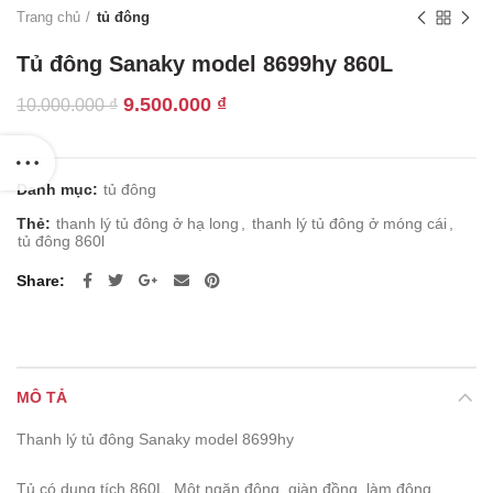
Trang chủ
tủ đông
Tủ đông Sanaky model 8699hy 860L
Giá
Giá
9.500.000
₫
10.000.000
₫
gốc
hiện
là:
tại
10.000.000 ₫.
là:
Danh mục:
tủ đông
9.500.000 ₫.
Thẻ:
thanh lý tủ đông ở hạ long
,
thanh lý tủ đông ở móng cái
,
tủ đông 860l
Share
MÔ TẢ
Thanh lý tủ đông Sanaky model 8699hy
Tủ có dung tích 860L, Một ngăn đông, giàn đồng, làm đông