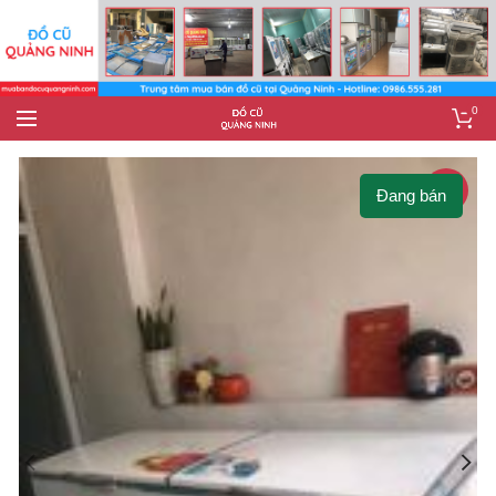
0
-5%
Đang bán