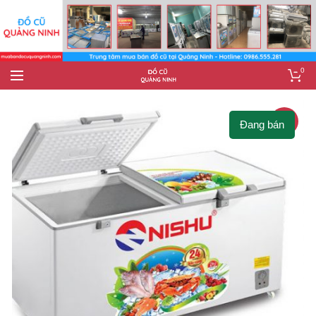
0
-27%
Đang bán