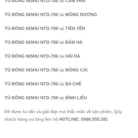
TỦ ĐÔNG NISHU NTD-786
tại
CẨM PHẢ
TỦ ĐÔNG NISHU NTD-786
tại
MÔNG DƯƠNG
TỦ ĐÔNG NISHU NTD-786
tại
TIÊN YÊN
TỦ ĐÔNG NISHU NTD-786
tại
ĐẦM HÀ
TỦ ĐÔNG NISHU NTD-786
tại
HẢI HÀ
TỦ ĐÔNG NISHU NTD-786
tại
MÓNG CÁI
TỦ ĐÔNG NISHU NTD-786
tại
BA CHẼ
TỦ ĐÔNG NISHU NTD-786
tại
BÌNH LIÊU
Để được tư vấn và giải đáp mọi thắc mắc về sản phẩm, Qúy
khách hàng vui lòng liên hệ
HOTLINE: 0986.555.281