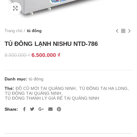
Click to enlarge
Trang chủ
tủ đông
TỦ ĐÔNG LẠNH NISHU NTD-786
Giá
Giá
6.500.000
₫
8.900.000
₫
gốc
hiện
là:
tại
8.900.000 ₫.
là:
Danh mục:
tủ đông
6.500.000 ₫.
Thẻ:
ĐỒ CŨ MỚI TẠI QUẢNG NINH
,
TỦ ĐÔNG TẠI HẠ LONG
,
TỦ ĐÔNG TẠI QUẢNG NINH
,
TỦ ĐÔNG THANH LÝ GIÁ RẺ TẠI QUẢNG NINH
Share