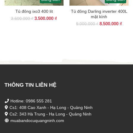
Tủ đông ixo3 400 lít
Tủ đông Darling inverter 400L
mặt kính
Giá
Giá
3.500.000
₫
3.600.000
₫
Giá
Giá
gốc
hiện
8.500.000
₫
9.000.000
₫
gốc
hiện
là:
tại
là:
tại
3.600.000 ₫.
là:
9.000.000 ₫.
là:
3.500.000 ₫.
8.500
THÔNG TIN LIÊN HỆ
Hotline: 0986 555 281
Cs1: 408 Cao Xanh - Hạ Long - Quảng Ninh
Cs2: 343 Hà Trung - Hạ Long - Quảng Ninh
muabandocuquangninh.com