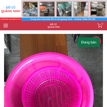
0
-50%
Đang bán