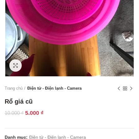
Click to enlarge
Trang chủ
Điện tử - Điện lạnh - Camera
Rổ giá cũ
Giá
Giá
5.000
₫
10.000
₫
gốc
hiện
là:
tại
10.000 ₫.
là:
Danh mục:
Điện tử - Điện lạnh - Camera
5.000 ₫.