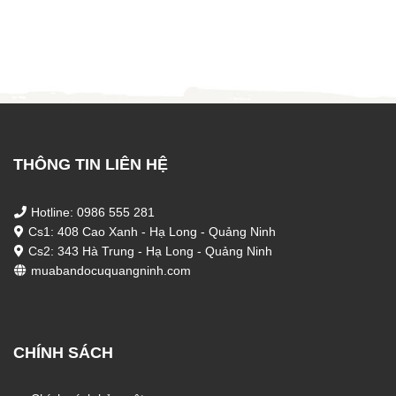
là:
tại
1.500.000 ₫.
là:
50 ₫.
THÔNG TIN LIÊN HỆ
Hotline: 0986 555 281
Cs1: 408 Cao Xanh - Hạ Long - Quảng Ninh
Cs2: 343 Hà Trung - Hạ Long - Quảng Ninh
muabandocuquangninh.com
CHÍNH SÁCH