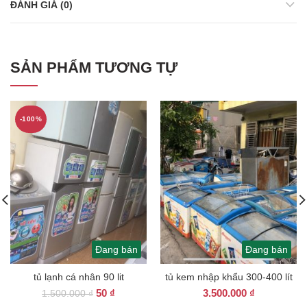
ĐÁNH GIÁ (0)
SẢN PHẨM TƯƠNG TỰ
-100%
Đang bán
Đang bán
tủ lạnh cá nhân 90 lit
tủ kem nhập khẩu 300-400 lít
Giá
Giá
50
₫
3.500.000
₫
1.500.000
₫
gốc
hiện