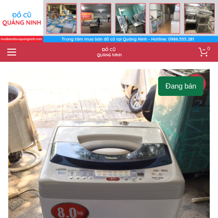
0
-10%
Đang bán