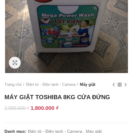
Click to enlarge
Trang chủ
Điện tử - Điện lạnh - Camera
Máy giặt
MÁY GIẶT TOSHIBA 8KG CỬA ĐỨNG
Giá
Giá
1.800.000
₫
2.000.000
₫
gốc
hiện
là:
tại
2.000.000 ₫.
là:
Danh mục:
Điện tử - Điện lạnh - Camera
,
Máy giặt
1.800.000 ₫.