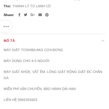
Thẻ:
THANH LÝ TỦ LẠNH CŨ
Share
MÔ TẢ
MÁY GIẶT TOSHIBA 8KG CỬA ĐỨNG
MÁY DÙNG CHO 4-5 NGƯỜI
MÁY GIẶT KHỎE, VẮT ÊM, LỒNG GIẶT RỘNG GIẶT ĐC CHĂN
GA
MIỄN PHÍ VẬN CHUYỂN, BẢO HÀNH DÀI HẠN
LIÊN HỆ 0966355603