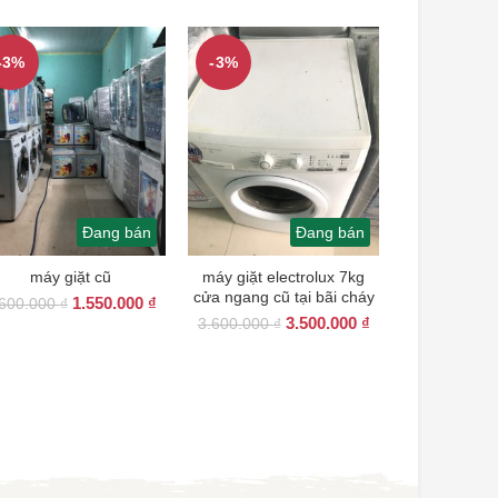
-3%
-3%
Đang bán
Đang bán
máy giặt cũ
máy giặt electrolux 7kg
cửa ngang cũ tại bãi cháy
Giá
Giá
1.550.000
₫
.600.000
₫
Giá
Giá
gốc
hiện
3.500.000
₫
3.600.000
₫
gốc
hiện
là:
tại
là:
tại
1.600.000 ₫.
là:
3.600.000 ₫.
là:
1.550.000 ₫.
3.500.000 ₫.