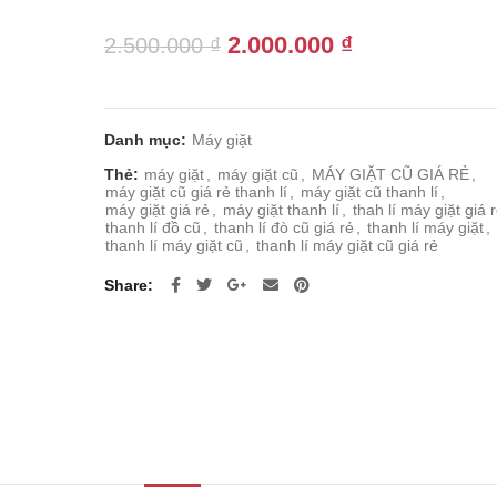
Giá
Giá
2.000.000
₫
2.500.000
₫
gốc
hiện
là:
tại
2.500.000 ₫.
là:
Danh mục:
Máy giặt
2.000.000 ₫.
Thẻ:
máy giặt
,
máy giặt cũ
,
MÁY GIẶT CŨ GIÁ RẺ
,
máy giặt cũ giá rẻ thanh lí
,
máy giặt cũ thanh lí
,
máy giặt giá rẻ
,
máy giặt thanh lí
,
thah lí máy giặt giá 
thanh lí đồ cũ
,
thanh lí đò cũ giá rẻ
,
thanh lí máy giặt
,
thanh lí máy giặt cũ
,
thanh lí máy giặt cũ giá rẻ
Share