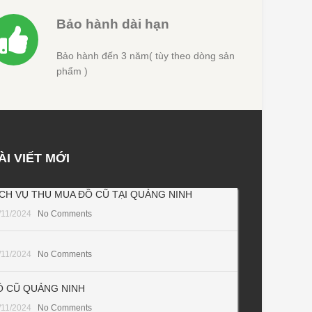
Bảo hành dài hạn
Bảo hành đến 3 năm( tùy theo dòng sản
phẩm )
ÀI VIẾT MỚI
ỊCH VỤ THU MUA ĐỒ CŨ TẠI QUẢNG NINH
/11/2024
No Comments
/11/2024
No Comments
Ồ CŨ QUẢNG NINH
/11/2024
No Comments