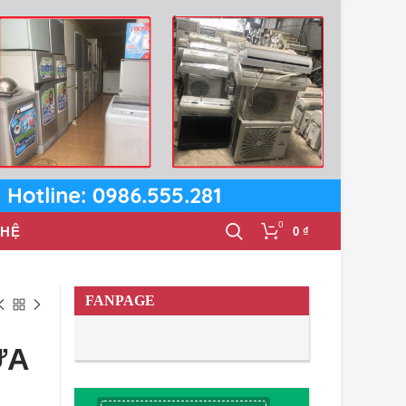
0
 HỆ
0
₫
FANPAGE
ỬA