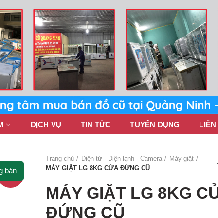
M
DỊCH VỤ
TIN TỨC
TUYỂN DỤNG
LIÊN
Trang chủ
Điện tử - Điện lạnh - Camera
Máy giặt
MÁY GIẶT LG 8KG CỬA ĐỨNG CŨ
g bán
-20%
MÁY GIẶT LG 8KG C
ĐỨNG CŨ