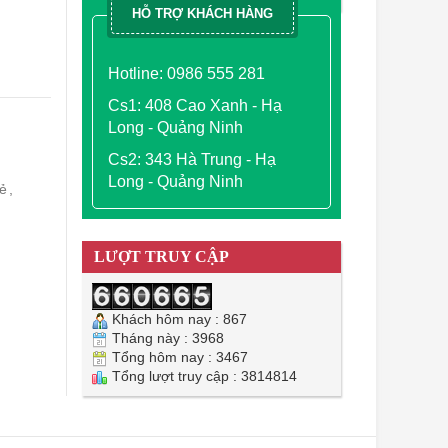
HỖ TRỢ KHÁCH HÀNG
Hotline: 0986 555 281
Cs1: 408 Cao Xanh - Hạ
Long - Quảng Ninh
Cs2: 343 Hà Trung - Hạ
Long - Quảng Ninh
rẻ
,
LƯỢT TRUY CẬP
Khách hôm nay : 867
Tháng này : 3968
Tổng hôm nay : 3467
Tổng lượt truy cập : 3814814