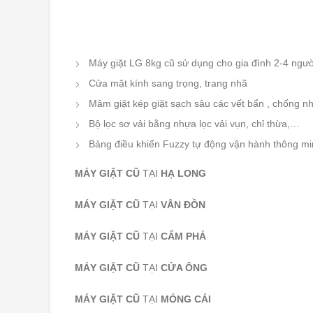
Máy giặt LG 8kg cũ sử dụng cho gia đình 2-4 ngườ
Cửa mặt kính sang trọng, trang nhã
Mâm giặt kép giặt sạch sâu các vết bẩn , chống n
Bộ lọc sơ vải bằng nhựa lọc vải vụn, chỉ thừa,…
Bảng điều khiển Fuzzy tự động vận hành thông m
MÁY GIẶT CŨ
TẠI
HẠ LONG
MÁY GIẶT CŨ
TẠI
VÂN ĐỒN
MÁY GIẶT CŨ
TẠI
CẨM PHẢ
MÁY GIẶT CŨ
TẠI
CỬA ÔNG
MÁY GIẶT CŨ
TẠI
MÓNG CÁI