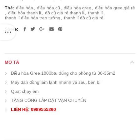
Thẻ:
điều hòa
,
điều hòa cũ
,
điều hòa gree
,
điều hòa gree giá rẻ
,
điều hòa thanh lí
,
đồ cũ giá rẻ thanh lí
,
thanh lí
,
thanh lí điều hòa treo tường
,
thanh lí đò cũ giá rẻ
Share
MÔ TẢ
Điều hòa Gree 1800btu dùng cho phòng từ 30-35m2
Máy dàn đồng làm lạnh nhanh và sâu, bền bỉ
Quạt chạy êm
TẶNG CÔNG LẮP ĐẶT VẬN CHUYỂN
LIÊN HỆ: 0989555260