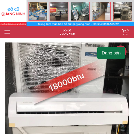
0
-7%
Đang bán