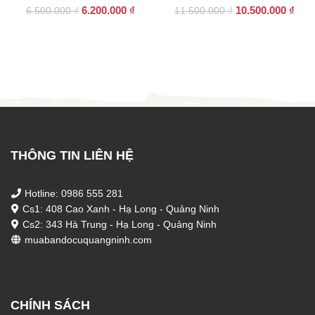
Giá
Giá
Giá
Giá
6.200.000
₫
10.500.000
₫
6.500.000
₫
11.500.000
₫
gốc
hiện
gốc
hiện
là:
tại
là:
tại
6.500.000 ₫.
là:
11.500.000 ₫.
là:
6.200.000 ₫.
10.5
THÔNG TIN LIÊN HỆ
Hotline: 0986 555 281
Cs1: 408 Cao Xanh - Hạ Long - Quảng Ninh
Cs2: 343 Hà Trung - Hạ Long - Quảng Ninh
muabandocuquangninh.com
CHÍNH SÁCH