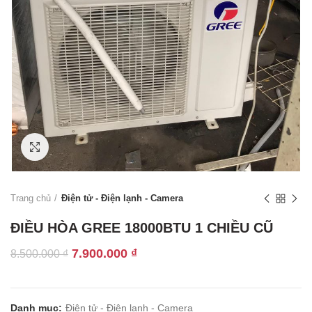
Click to enlarge
Trang chủ
Điện tử - Điện lạnh - Camera
ĐIỀU HÒA GREE 18000BTU 1 CHIỀU CŨ
Giá
Giá
7.900.000
₫
8.500.000
₫
gốc
hiện
là:
tại
8.500.000 ₫.
là:
Danh mục:
Điện tử - Điện lạnh - Camera
7.900.000 ₫.