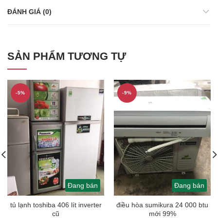
ĐÁNH GIÁ (0)
SẢN PHẨM TƯƠNG TỰ
-5%
-9%
Đang bán
Đang bán
tủ lạnh toshiba 406 lít inverter
điều hòa sumikura 24 000 btu
cũ
mới 99%