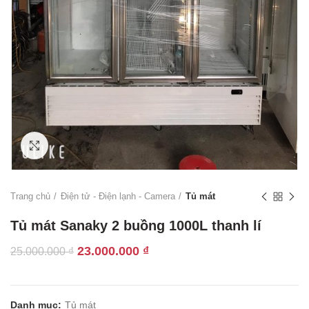
Click to enlarge
Trang chủ
Điện tử - Điện lạnh - Camera
Tủ mát
Tủ mát Sanaky 2 buồng 1000L thanh lí
Giá
Giá
23.000.000
₫
25.000.000
₫
gốc
hiện
là:
tại
25.000.000 ₫.
là:
Danh mục:
Tủ mát
23.000.000 ₫.