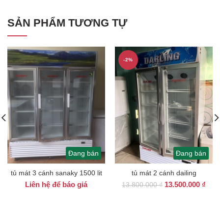
SẢN PHẨM TƯƠNG TỰ
-2%
Đang bán
Đang bán
tủ mát 3 cánh sanaky 1500 lit
tủ mát 2 cánh dailing
Giá
Giá
Liên hệ để báo giá
13.500.000
₫
13.800.000
₫
gốc
hiện
là:
tại
13.800.000 ₫.
là: