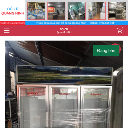
0
-8%
Đang bán