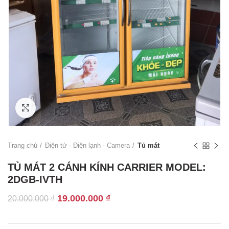
Click to enlarge
Trang chủ
Điện tử - Điện lạnh - Camera
Tủ mát
TỦ MÁT 2 CÁNH KÍNH CARRIER MODEL:
2DGB-IVTH
Giá
Giá
19.000.000
₫
20.000.000
₫
gốc
hiện
là:
tại