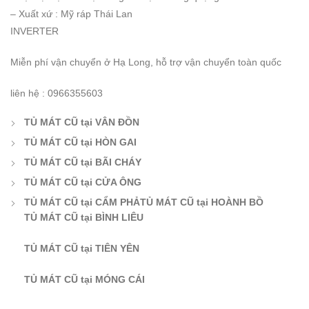
– Xuất xứ : Mỹ ráp Thái Lan
INVERTER
Miễn phí vận chuyển ở Hạ Long, hỗ trợ vận chuyển toàn quốc
liên hệ : 0966355603
TỦ MÁT CŨ tại VÂN ĐỒN
TỦ MÁT CŨ tại HÒN GAI
TỦ MÁT CŨ tại BÃI CHÁY
TỦ MÁT CŨ tại CỬA ÔNG
TỦ MÁT CŨ tại CẨM PHẢ
TỦ MÁT CŨ tại HOÀNH BỒ
TỦ MÁT CŨ tại BÌNH LIÊU
TỦ MÁT CŨ tại TIÊN YÊN
TỦ MÁT CŨ tại MÓNG CÁI