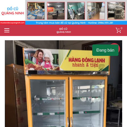
0
-5%
Đang bán