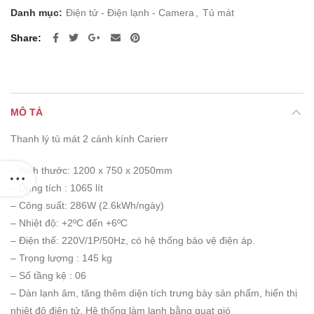
20.000.000 ₫.
là:
Danh mục:
Điện tử - Điện lạnh - Camera
,
Tủ mát
19.000.000 ₫.
Share
MÔ TẢ
Thanh lý tủ mát 2 cánh kính Carierr
– Kích thước: 1200 x 750 x 2050mm
– Dung tích : 1065 lít
– Công suất: 286W (2.6kWh/ngày)
– Nhiệt độ: +2ºC đến +6ºC
– Điện thế: 220V/1P/50Hz, có hệ thống bảo vệ điện áp.
– Trọng lượng : 145 kg
– Số tầng kệ : 06
– Dàn lạnh âm, tăng thêm diện tích trưng bày sản phẩm, hiển thị
nhiệt độ điện tử. Hệ thống làm lạnh bằng quạt gió