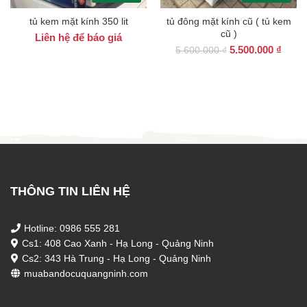
tủ kem mặt kính 350 lit
tủ đông mặt kính cũ ( tủ kem
cũ )
Liên hệ để báo giá
Giá
Giá
5.500.000
₫
5.600.000
₫
gốc
hiện
là:
tại
5.600.000 ₫.
là:
5.500
THÔNG TIN LIÊN HỆ
Hotline: 0986 555 281
Cs1: 408 Cao Xanh - Hạ Long - Quảng Ninh
Cs2: 343 Hà Trung - Hạ Long - Quảng Ninh
muabandocuquangninh.com