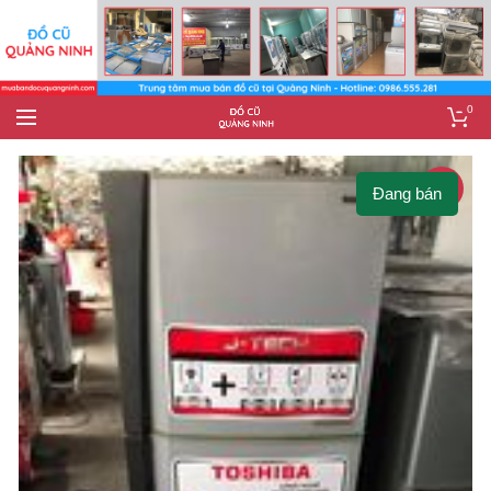
0
-12%
Đang bán