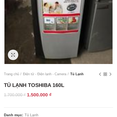
Click to enlarge
Trang chủ
Điện tử - Điện lạnh - Camera
Tủ Lạnh
TỦ LẠNH TOSHIBA 160L
Giá
Giá
1.500.000
₫
1.700.000
₫
gốc
hiện
là:
tại
1.700.000 ₫.
là:
Danh mục:
Tủ Lạnh
1.500.000 ₫.