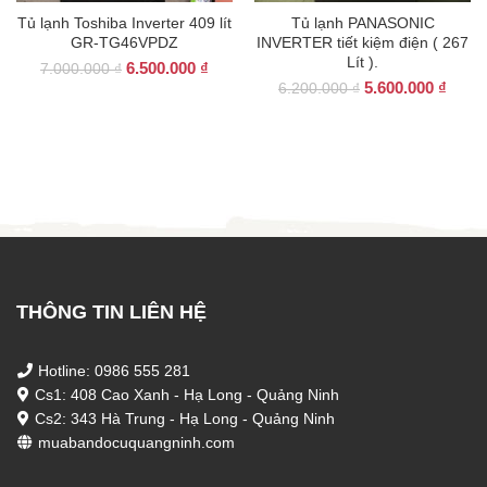
Tủ lạnh Toshiba Inverter 409 lít
Tủ lạnh PANASONIC
GR-TG46VPDZ
INVERTER tiết kiệm điện ( 267
Lít ).
Giá
Giá
6.500.000
₫
7.000.000
₫
Giá
Giá
gốc
hiện
5.600.000
₫
6.200.000
₫
gốc
hiện
là:
tại
là:
tại
7.000.000 ₫.
là:
6.200.000 ₫.
là:
6.500.000 ₫.
5.600
THÔNG TIN LIÊN HỆ
Hotline: 0986 555 281
Cs1: 408 Cao Xanh - Hạ Long - Quảng Ninh
Cs2: 343 Hà Trung - Hạ Long - Quảng Ninh
muabandocuquangninh.com