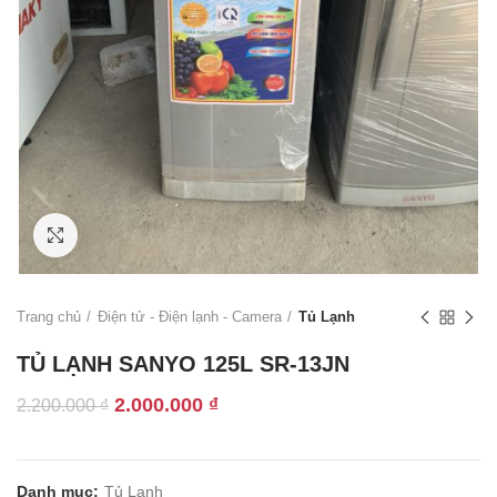
Click to enlarge
Trang chủ
Điện tử - Điện lạnh - Camera
Tủ Lạnh
TỦ LẠNH SANYO 125L SR-13JN
Giá
Giá
2.000.000
₫
2.200.000
₫
gốc
hiện
là:
tại
2.200.000 ₫.
là:
Danh mục:
Tủ Lạnh