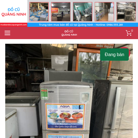
0
-9%
Đang bán