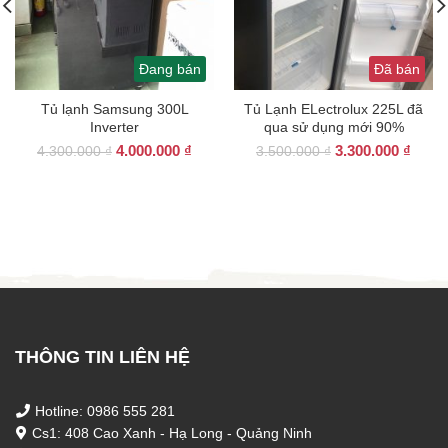
Đang bán
Đã bán
Tủ lạnh Samsung 300L
Tủ Lạnh ELectrolux 225L đã
Inverter
qua sử dụng mới 90%
Giá
Giá
Giá
Giá
4.000.000
₫
3.300.000
₫
4.300.000
₫
3.500.000
₫
gốc
hiện
gốc
hiện
là:
tại
là:
tại
4.300.000 ₫.
là:
3.500.000 ₫.
là:
4.000.000 ₫.
3.300
THÔNG TIN LIÊN HỆ
Hotline: 0986 555 281
Cs1: 408 Cao Xanh - Hạ Long - Quảng Ninh