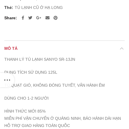
2.000.000 ₫.
Thẻ:
TỦ LẠNH CŨ Ở HẠ LONG
Share
MÔ TẢ
THANH LÝ TỦ LẠNH SANYO SR-13JN
DUNG TÍCH SỬ DỤNG 125L
TỦ QUẠT GIÓ, KHÔNG ĐÓNG TUYẾT, VẤN HÀNH ÊM
DÙNG CHO 1-2 NGƯỜI
HÌNH THỨC MỚI 85%
MIỄN PHÍ VẬN CHUYỂN Ở QUẢNG NINH, BẢO HÀNH DÀI HẠN
HỖ TRỢ GIAO HÀNG TOÀN QUỖC