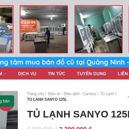
M
DỊCH VỤ
TIN TỨC
TUYỂN DỤNG
LIÊN
Trang chủ
Điện tử - Điện lạnh - Camera
Tủ Lạnh
TỦ LẠNH SANYO 125L
g bán
-12%
TỦ LẠNH SANYO 125
Giá
Giá