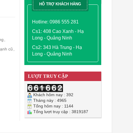
HỖ TRỢ KHÁCH HÀNG
Hotline: 0986 555 281
Cs1: 408 Cao Xanh - Hạ
Long - Quảng Ninh
ng
,
Cs2: 343 Hà Trung - Hạ
 lạnh cũ
,
Long - Quảng Ninh
LƯỢT TRUY CẬP
Khách hôm nay : 392
Tháng này : 4965
Tổng hôm nay : 1144
Tổng lượt truy cập : 3819187