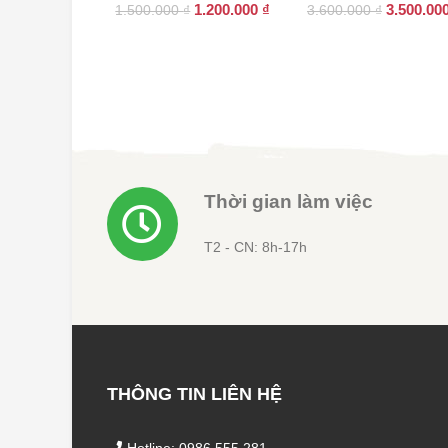
Giá
Giá
Giá
1.200.000
₫
3.500.00
1.500.000
₫
3.600.000
₫
gốc
hiện
gốc
là:
tại
là:
1.500.000 ₫.
là:
3.600.000
1.200.000 ₫.
Thời gian làm việc
T2 - CN: 8h-17h
THÔNG TIN LIÊN HỆ
Hotline: 0986 555 281