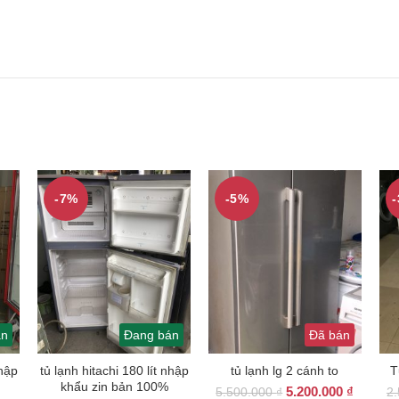
-7%
-5%
án
Đang bán
Đã bán
nhập
tủ lạnh hitachi 180 lít nhập
tủ lạnh lg 2 cánh to
T
khẩu zin bản 100%
Giá
Giá
5.200.000
₫
5.500.000
₫
2