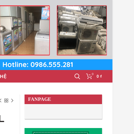
0
 HỆ
0
₫
FANPAGE
L