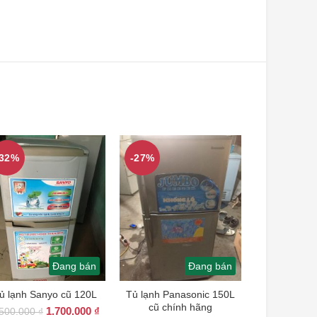
-32%
-27%
Đang bán
Đang bán
ủ lạnh Sanyo cũ 120L
Tủ lạnh Panasonic 150L
cũ chính hãng
Giá
Giá
1.700.000
₫
.500.000
₫