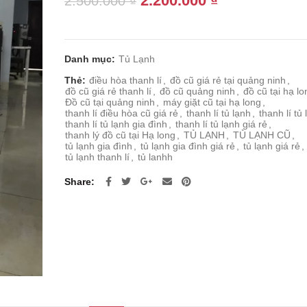
2.200.000
₫
2.500.000
₫
gốc
hiện
là:
tại
2.500.000 ₫.
là:
Danh mục:
Tủ Lạnh
2.200.000 ₫.
Thẻ:
điều hòa thanh lí
,
đồ cũ giá rẻ tại quảng ninh
,
đồ cũ giá rẻ thanh lí
,
đồ cũ quảng ninh
,
đồ cũ tại hạ lo
Đồ cũ tại quảng ninh
,
máy giặt cũ tại hạ long
,
thanh lí điều hòa cũ giá rẻ
,
thanh lí tủ lạnh
,
thanh lí tủ
thanh lí tủ lạnh gia đình
,
thanh lí tủ lạnh giá rẻ
,
thanh lý đồ cũ tại Hạ long
,
TỦ LẠNH
,
TỦ LẠNH CŨ
,
tủ lạnh gia đình
,
tủ lạnh gia đình giá rẻ
,
tủ lạnh giá rẻ
,
tủ lạnh thanh lí
,
tủ lanhh
Share