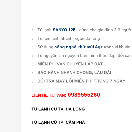
Tủ lạnh
SANYO 125L
dùng cho gia đình 2-3 ngườ
Tủ làm lạnh nhanh, ngăn đá rộng
Sử dụng
công nghệ khử mùi Ag+
tránh vi khuẩn
Tủ nguyên zin nguyên bản, hình thức đẹp, đời cao
MIỄN PHÍ VẬN CHUYỂN LẮP ĐẶT
BẢO HÀNH NHANH CHÓNG, LÂU DÀI
ĐỔI TRẢ MÁY LỖI MIỄN PHÍ TRONG 7 NGÀY
0989555260
LIÊN HỆ TƯ VẤN:
TỦ LẠNH CŨ
TẠI
HẠ LONG
TỦ LẠNH CŨ
TẠI
CẨM PHẢ