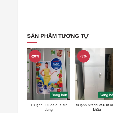
SẢN PHẨM TƯƠNG TỰ
-20%
-3%
Đang bán
Đang b
Tủ lạnh 90L đã qua sử
tủ lạnh hitachi 350 lít 
dụng
khẩu