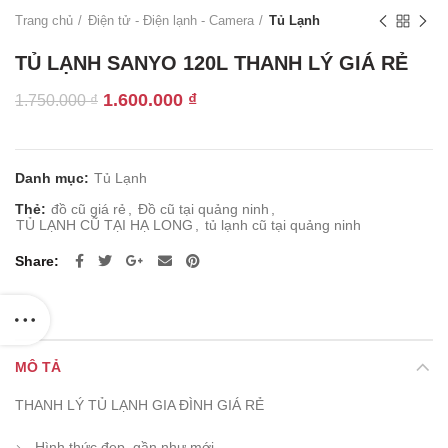
Trang chủ
Điện tử - Điện lạnh - Camera
Tủ Lạnh
TỦ LẠNH SANYO 120L THANH LÝ GIÁ RẺ
Giá
Giá
1.600.000
₫
1.750.000
₫
gốc
hiện
là:
tại
1.750.000 ₫.
là:
Danh mục:
Tủ Lạnh
1.600.000 ₫.
Thẻ:
đồ cũ giá rẻ
,
Đồ cũ tại quảng ninh
,
TỦ LẠNH CŨ TẠI HẠ LONG
,
tủ lạnh cũ tại quảng ninh
Share
MÔ TẢ
THANH LÝ TỦ LẠNH GIA ĐÌNH GIÁ RẺ
Hình thức đẹp, gần như mới