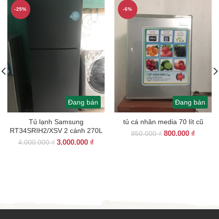
-25%
-6%
Đang bán
Đang bán
Tủ lạnh Samsung
tủ cá nhân media 70 lít cũ
RT34SRIH2/XSV 2 cánh 270L
Giá
Giá
800.000
₫
850.000
₫
Giá
Giá
3.000.000
₫
gốc
hiện
4.000.000
₫
gốc
hiện
là:
tại
là:
tại
850.000 ₫.
là:
4.000.000 ₫.
là:
800.000
3.000.000 ₫.