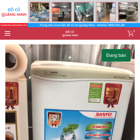
0
-9%
Đang bán