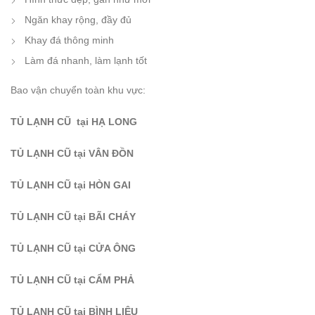
Ngăn khay rộng, đầy đủ
Khay đá thông minh
Làm đá nhanh, làm lạnh tốt
Bao vận chuyển toàn khu vực:
TỦ LẠNH CŨ tại HẠ LONG
TỦ LẠNH CŨ tại VÂN ĐỒN
TỦ LẠNH CŨ tại HÒN GAI
TỦ LẠNH CŨ tại BÃI CHÁY
TỦ LẠNH CŨ tại CỬA ÔNG
TỦ LẠNH CŨ
tại CẨM PHẢ
TỦ LẠN
H CŨ tại BÌNH LIÊU