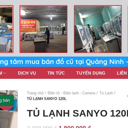
M
DỊCH VỤ
TIN TỨC
TUYỂN DỤNG
LIÊN
Trang chủ
Điện tử - Điện lạnh - Camera
Tủ Lạnh
TỦ LẠNH SANYO 120L
g bán
-10%
TỦ LẠNH SANYO 120
Giá
Giá