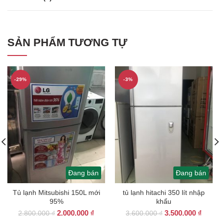
SẢN PHẨM TƯƠNG TỰ
-29%
-3%
Đang bán
Đang bán
Tủ lạnh Mitsubishi 150L mới
tủ lạnh hitachi 350 lít nhập
95%
khẩu
Giá
Giá
Giá
Giá
2.000.000
₫
3.500.000
₫
2.800.000
₫
3.600.000
₫