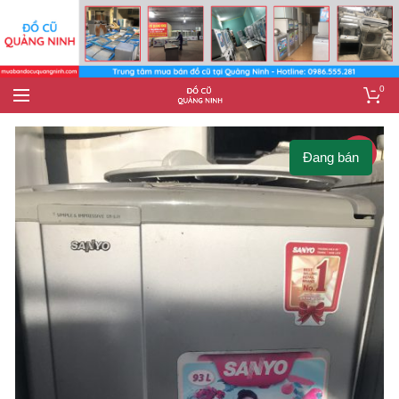
0
-14%
Đang bán