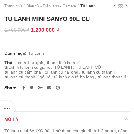
Trang chủ
Điện tử - Điện lạnh - Camera
Tủ Lạnh
TỦ LẠNH MINI SANYO 90L CŨ
Giá
Giá
1.200.000
₫
1.400.000
₫
gốc
hiện
là:
tại
1.400.000 ₫.
là:
Danh mục:
Tủ Lạnh
1.200.000 ₫.
Thẻ:
thanh lí tủ lạnh
,
thanh lí tủ lạnh cũ
,
thanh lí tủ lạnh cũ giá rẻ
,
TỦ LẠNH
,
TỦ LẠNH CŨ
,
tủ lạnh cũ cẩm phả
,
tủ lạnh cũ hạ long
,
tủ lạnh cũ thanh lí
,
tủ lạnh cũ thanh lí gái rẻ
,
tủ lạnh giá rẻ hạ long
,
tủ lạnh thanh lí
Share
MÔ TẢ
Tủ lạnh mini SANYO 90L L sử dụng cho gia đình 1-2 người, công