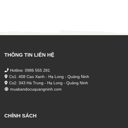
gốc
hiện
gốc
hiện
là:
tại
là:
tại
2.800.000 ₫.
là:
3.600.000 ₫.
là:
2.000.000 ₫.
3.500
THÔNG TIN LIÊN HỆ
Hotline: 0986 555 281
Cs1: 408 Cao Xanh - Hạ Long - Quảng Ninh
Cs2: 343 Hà Trung - Hạ Long - Quảng Ninh
muabandocuquangninh.com
CHÍNH SÁCH