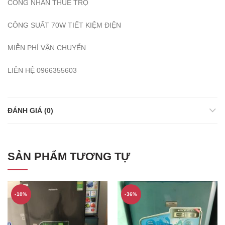
CÔNG NHÂN THUÊ TRỌ
CÔNG SUẤT 70W TIẾT KIỆM ĐIỆN
MIỄN PHÍ VẬN CHUYỂN
LIÊN HỆ 0966355603
ĐÁNH GIÁ (0)
SẢN PHẨM TƯƠNG TỰ
-10%
-36%