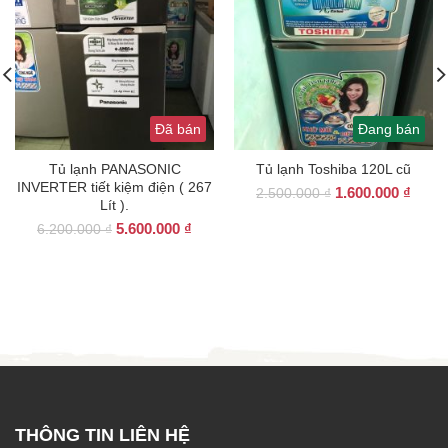
Đã bán
Đang bán
Tủ lạnh PANASONIC
Tủ lạnh Toshiba 120L cũ
INVERTER tiết kiệm điện ( 267
Giá
Giá
1.600.000
₫
2.500.000
₫
Lít ).
gốc
hiện
Giá
Giá
5.600.000
₫
là:
tại
6.200.000
₫
gốc
hiện
2.500.000 ₫.
là:
là:
tại
1.600
6.200.000 ₫.
là:
5.600.000 ₫.
THÔNG TIN LIÊN HỆ