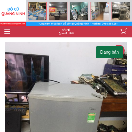
0
-7%
Đang bán