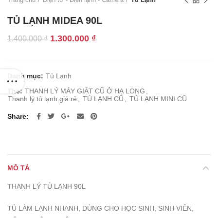
TỦ LẠNH MIDEA 90L
Giá
Giá
1.300.000
₫
1.400.000
₫
gốc
hiện
là:
tại
1.400.000 ₫.
là:
Danh mục:
Tủ Lạnh
1.300.000 ₫.
Thẻ:
THANH LÝ MÁY GIẶT CŨ Ở HẠ LONG
,
Thanh lý tủ lạnh giá rẻ
,
TỦ LẠNH CŨ
,
TỦ LẠNH MINI CŨ
Share
MÔ TẢ
THANH LÝ TỦ LẠNH 90L
TỦ LÀM LẠNH NHANH, DÙNG CHO HỌC SINH, SINH VIÊN,