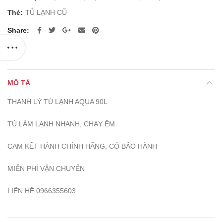
Thẻ:
TỦ LẠNH CŨ
Share
MÔ TẢ
THANH LÝ TỦ LẠNH AQUA 90L
TỦ LÀM LẠNH NHANH, CHẠY ÊM
CAM KẾT HÀNH CHÍNH HÃNG, CÓ BẢO HÀNH
MIỄN PHÍ VẬN CHUYỂN
LIÊN HỆ 0966355603