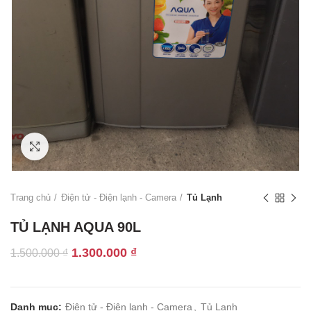
Click to enlarge
Trang chủ
Điện tử - Điện lạnh - Camera
Tủ Lạnh
TỦ LẠNH AQUA 90L
Giá
Giá
1.300.000
₫
1.500.000
₫
gốc
hiện
là:
tại
1.500.000 ₫.
là:
Danh mục:
Điện tử - Điện lạnh - Camera
,
Tủ Lạnh
1.300.000 ₫.