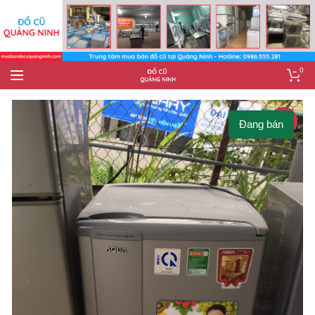
0
-13%
Đang bán