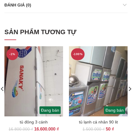
ĐÁNH GIÁ (0)
SẢN PHẨM TƯƠNG TỰ
-1%
-100%
Đang bán
Đang bán
tủ đông 3 cánh
tủ lạnh cá nhân 90 lit
Giá
Giá
Giá
Giá
16.600.000
₫
50
₫
16.800.000
₫
1.500.000
₫