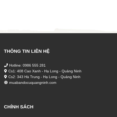
gốc
hiện
gốc
hiện
là:
tại
là:
tại
16.800.000 ₫.
là:
1.500.000 ₫.
là:
16.600.000 ₫.
50 ₫.
THÔNG TIN LIÊN HỆ
Hotline: 0986 555 281
Cs1: 408 Cao Xanh - Hạ Long - Quảng Ninh
Cs2: 343 Hà Trung - Hạ Long - Quảng Ninh
muabandocuquangninh.com
CHÍNH SÁCH