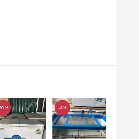
-91%
-4%