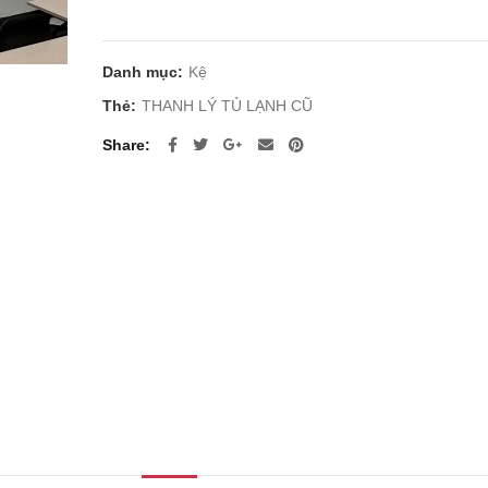
gốc
hiện
là:
tại
1.200.000 ₫.
là:
Danh mục:
Kệ
1.000.000 ₫.
Thẻ:
THANH LÝ TỦ LẠNH CŨ
Share