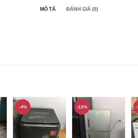
MÔ TẢ
ĐÁNH GIÁ (0)
-4%
-13%