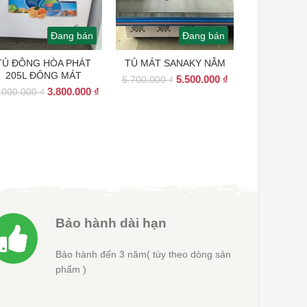
Đang bán
Đang bán
TỦ ĐÔNG HÒA PHÁT
TỦ MÁT SANAKY NẰM
205L ĐÔNG MÁT
Giá
Giá
5.500.000
₫
5.700.000
₫
Giá
Giá
3.800.000
₫
gốc
hiện
.000.000
₫
gốc
hiện
là:
tại
là:
tại
5.700.000 ₫.
là:
40.000.000 ₫.
là:
5.500.000 ₫.
00 ₫.
3.800.000 ₫.
Bảo hành dài hạn
Bảo hành đến 3 năm( tùy theo dòng sản
phẩm )