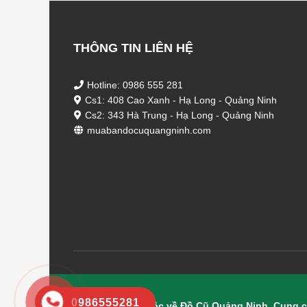
THÔNG TIN LIÊN HỆ
Hotline: 0986 555 281
Cs1: 408 Cao Xanh - Hạ Long - Quảng Ninh
Cs2: 343 Hà Trung - Hạ Long - Quảng Ninh
muabandocuquangninh.com
0986555281
© Bản quyền thuộc về Đồ Cũ Quảng Ninh. Cung c