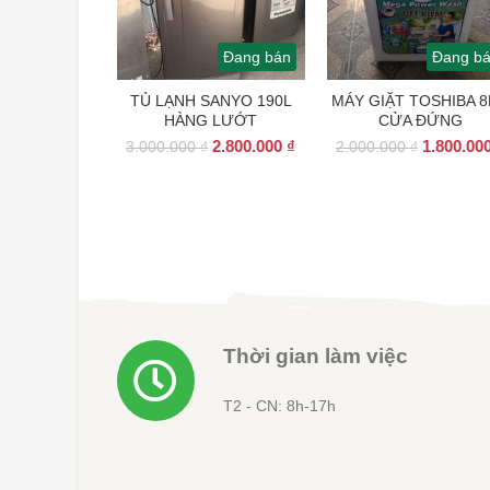
Đang bán
Đang b
TỦ LẠNH SANYO 190L
MÁY GIẶT TOSHIBA 
HÀNG LƯỚT
CỬA ĐỨNG
Giá
Giá
Giá
2.800.000
₫
1.800.00
3.000.000
₫
2.000.000
₫
gốc
hiện
gốc
là:
tại
là:
3.000.000 ₫.
là:
2.000.000
2.800.000 ₫.
Thời gian làm việc
T2 - CN: 8h-17h