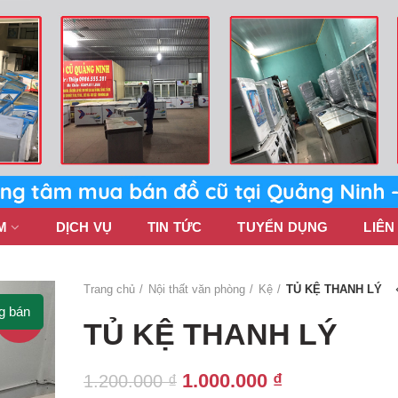
M
DỊCH VỤ
TIN TỨC
TUYỂN DỤNG
LIÊN
Trang chủ
Nội thất văn phòng
Kệ
TỦ KỆ THANH LÝ
g bán
-17%
TỦ KỆ THANH LÝ
Giá
Giá
1.000.000
₫
1.200.000
₫