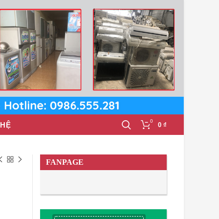
0
 HỆ
0
₫
FANPAGE