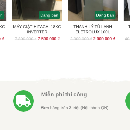
án
Đang bán
Đang bán
8KG
MÁY GIẶT HITACHI 18KG
THANH LÝ TỦ LẠNH
INVERTER
ELETROLUX 160L
Giá
Giá
Giá
Giá
Giá
0
₫
7.500.000
₫
2.000.000
₫
7.800.000
₫
2.300.000
₫
40
hiện
gốc
hiện
gốc
hiện
tại
là:
tại
là:
tại
 ₫.
là:
7.800.000 ₫.
là:
2.300.000 ₫.
là:
1.800.000 ₫.
7.500.000 ₫.
2.000.0
Miễn phí thi công
Đơn hàng trên 3 triệu(Nội thành QN)