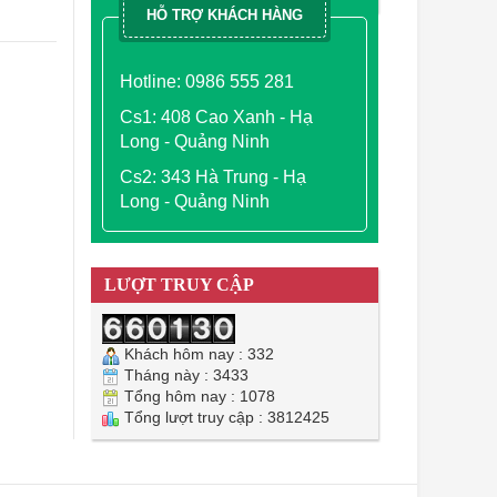
HỖ TRỢ KHÁCH HÀNG
Hotline: 0986 555 281
Cs1: 408 Cao Xanh - Hạ
Long - Quảng Ninh
Cs2: 343 Hà Trung - Hạ
Long - Quảng Ninh
LƯỢT TRUY CẬP
Khách hôm nay : 332
Tháng này : 3433
Tổng hôm nay : 1078
Tổng lượt truy cập : 3812425