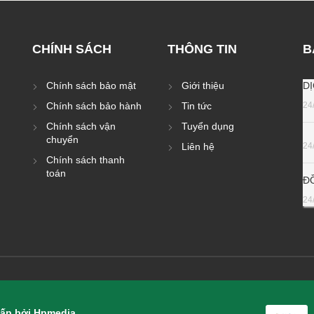
CHÍNH SÁCH
THÔNG TIN
B
Chính sách bảo mật
Giới thiệu
D
Chính sách bảo hành
Tin tức
24
Chính sách vận
Tuyển dụng
chuyển
Liên hệ
24
Chính sách thanh
toán
Đ
24
ấp bởi Hpmedia.