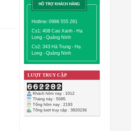
HỖ TRỢ KHÁCH HÀNG
Hotline: 0986 555 281
Cs1: 408 Cao Xanh - Hạ
Long - Quảng Ninh
 ₫.
Cs2: 343 Hà Trung - Hạ
Long - Quảng Ninh
LƯỢT TRUY CẬP
Khách hôm nay : 1012
Tháng này : 5585
Tổng hôm nay : 2193
Tổng lượt truy cập : 3820236