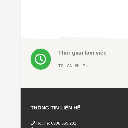
là:
tại
là:
3.600.000 ₫.
là:
9.500.000
3.500.000 ₫.
Thời gian làm việc
T2 - CN: 8h-17h
THÔNG TIN LIÊN HỆ
Hotline: 0986 555 281