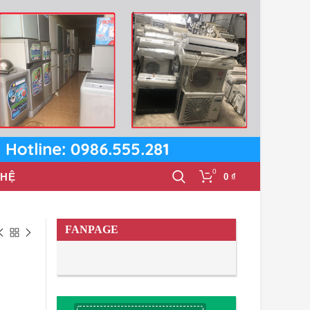
0
 HỆ
0
₫
FANPAGE