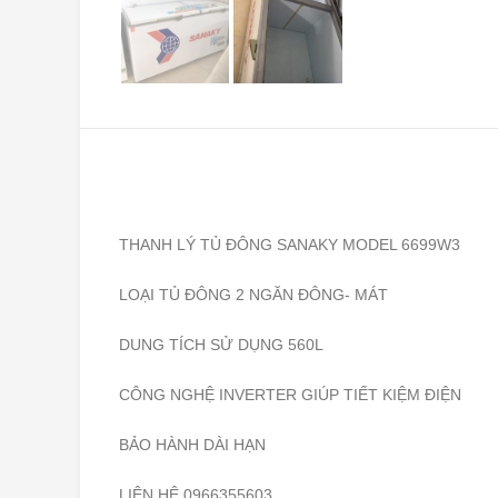
THANH LÝ TỦ ĐÔNG SANAKY MODEL 6699W3
LOẠI TỦ ĐÔNG 2 NGĂN ĐÔNG- MÁT
DUNG TÍCH SỬ DỤNG 560L
CÔNG NGHỆ INVERTER GIÚP TIẾT KIỆM ĐIỆN
BẢO HÀNH DÀI HẠN
LIÊN HỆ 0966355603