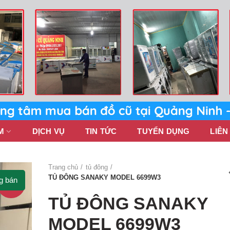
M
DỊCH VỤ
TIN TỨC
TUYỂN DỤNG
LIÊN
Trang chủ
tủ đông
TỦ ĐÔNG SANAKY MODEL 6699W3
g bán
-5%
TỦ ĐÔNG SANAKY
MODEL 6699W3