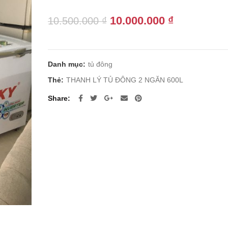
Giá
Giá
10.000.000
₫
10.500.000
₫
gốc
hiện
là:
tại
10.500.000 ₫.
là:
Danh mục:
tủ đông
10.000.000
Thẻ:
THANH LÝ TỦ ĐÔNG 2 NGĂN 600L
Share