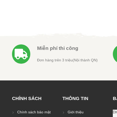
tại
là:
tại
là:
tại
 ₫.
là:
4.500.000 ₫.
là:
3.000.000 ₫.
là:
8.000.000 ₫.
4.300.000 ₫.
2.800.0
Miễn phí thi công
Đơn hàng trên 3 triệu(Nội thành QN)
CHÍNH SÁCH
THÔNG TIN
B
Chính sách bảo mật
Giới thiệu
D