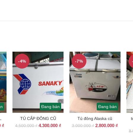
-4%
-7%
án
Đang bán
Đang bán
L
TỦ CẤP ĐÔNG CŨ
Tủ đông Alaska cũ
t
Giá
Giá
Giá
Giá
Giá
0
₫
4.300.000
₫
2.800.000
₫
4.500.000
₫
3.000.000
₫
hiện
gốc
hiện
gốc
hiện
8