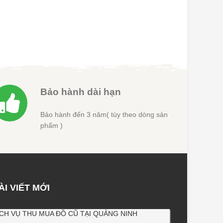
gốc
hiện
gốc
hiện
là:
tại
là:
tại
8.500.000 ₫.
là:
19.000.000 ₫.
là:
00 ₫.
8.100.000 ₫.
18.000.000 ₫.
Bảo hành dài hạn
Bảo hành đến 3 năm( tùy theo dòng sản
phẩm )
ÀI VIẾT MỚI
ỊCH VỤ THU MUA ĐỒ CŨ TẠI QUẢNG NINH