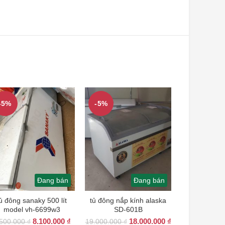
-5%
-5%
Đang bán
Đang bán
ủ đông sanaky 500 lít
tủ đông nắp kính alaska
model vh-6699w3
SD-601B
Giá
Giá
Giá
Giá
8.100.000
₫
18.000.000
₫
.500.000
₫
19.000.000
₫