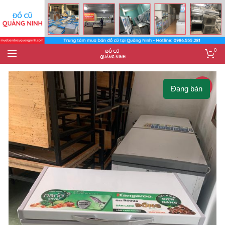
0
-11%
Đang bán