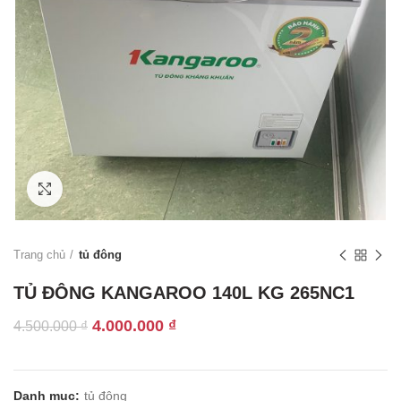
Click to enlarge
Trang chủ
tủ đông
TỦ ĐÔNG KANGAROO 140L KG 265NC1
Giá
Giá
4.000.000
₫
4.500.000
₫
gốc
hiện
là:
tại
4.500.000 ₫.
là:
Danh mục:
tủ đông
4.000.000 ₫.