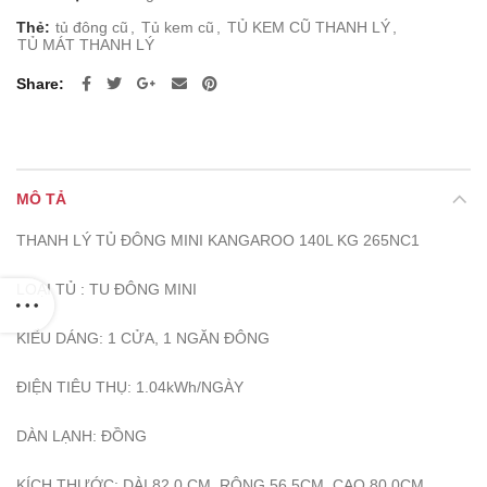
Thẻ:
tủ đông cũ
,
Tủ kem cũ
,
TỦ KEM CŨ THANH LÝ
,
TỦ MÁT THANH LÝ
Share
MÔ TẢ
THANH LÝ TỦ ĐÔNG MINI KANGAROO 140L KG 265NC1
LOẠI TỦ : TU ĐÔNG MINI
KIỂU DÁNG: 1 CỬA, 1 NGĂN ĐÔNG
ĐIỆN TIÊU THỤ: 1.04kWh/NGÀY
DÀN LẠNH: ĐỒNG
KÍCH THƯỚC: DÀI 82,0 CM, RỘNG 56,5CM, CAO 80,0CM