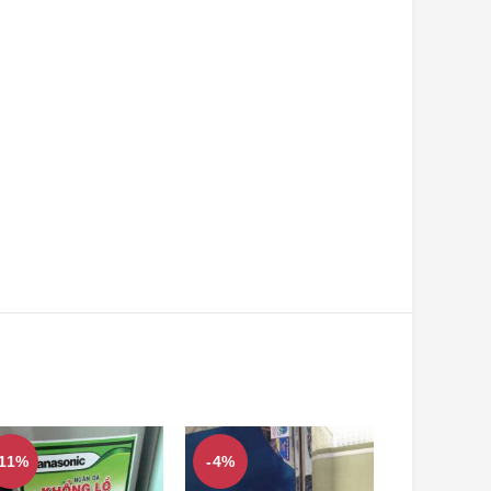
-11%
-4%