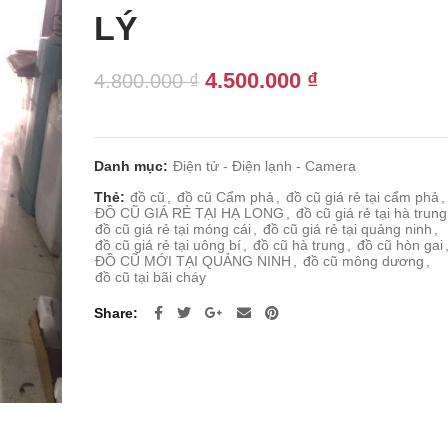
LÝ
Giá
Giá
4.500.000
₫
4.800.000
₫
gốc
hiện
là:
tại
4.800.000 ₫.
là:
Danh mục:
Điện tử - Điện lạnh - Camera
4.500.000 ₫.
Thẻ:
đồ cũ
,
đồ cũ Cẩm phả
,
đồ cũ giá rẻ tại cẩm phả
,
ĐỒ CŨ GIÁ RẺ TẠI HẠ LONG
,
đồ cũ giá rẻ tại hà trung
đồ cũ giá rẻ tại móng cái
,
đồ cũ giá rẻ tại quảng ninh
,
đồ cũ giá rẻ tại uông bí
,
đồ cũ hà trung
,
đồ cũ hòn gai
ĐỒ CŨ MỚI TẠI QUẢNG NINH
,
đồ cũ mông dương
,
đồ cũ tại bãi cháy
Share