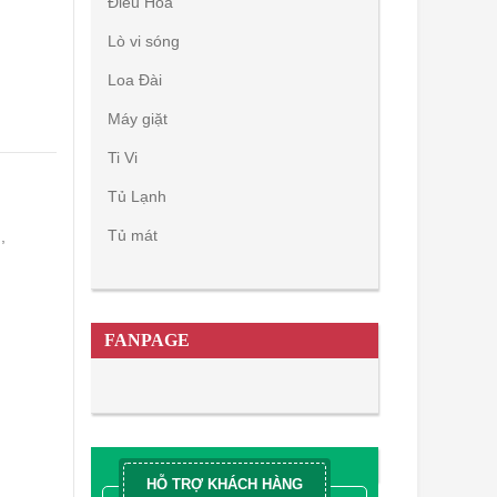
Điều Hòa
Lò vi sóng
Loa Đài
Máy giặt
Ti Vi
Tủ Lạnh
Tủ mát
,
,
FANPAGE
HỖ TRỢ KHÁCH HÀNG