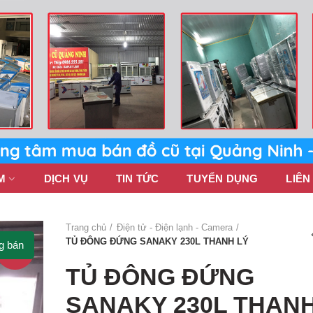
M
DỊCH VỤ
TIN TỨC
TUYỂN DỤNG
LIÊN
Trang chủ
Điện tử - Điện lạnh - Camera
TỦ ĐÔNG ĐỨNG SANAKY 230L THANH LÝ
g bán
-6%
TỦ ĐÔNG ĐỨNG
SANAKY 230L THAN