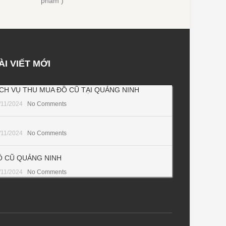
phẩm )
ÀI VIẾT MỚI
ỊCH VỤ THU MUA ĐỒ CŨ TẠI QUẢNG NINH
/11/2024
No Comments
/11/2024
No Comments
Ồ CŨ QUẢNG NINH
/11/2024
No Comments