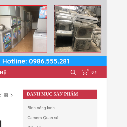
0
 HỆ
0
₫
DANH MỤC SẢN PHẨM
Bình nóng lạnh
Camera Quan sát
H