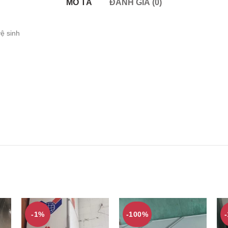
MÔ TẢ
ĐÁNH GIÁ (0)
vệ sinh
-1%
-100%