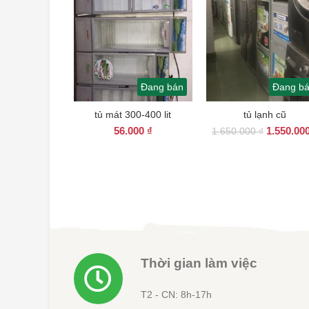
Đang bán
Đang b
tủ mát 300-400 lit
tủ lạnh cũ
Giá
56.000
₫
1.550.00
1.650.000
₫
gốc
là:
1.650.000
Thời gian làm việc
T2 - CN: 8h-17h