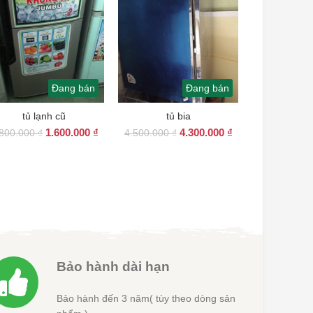
Đang bán
Đang bán
tủ lạnh cũ
tủ bia
Giá
Giá
Giá
Giá
1.600.000
₫
4.300.000
₫
.800.000
₫
4.500.000
₫
gốc
hiện
gốc
hiện
là:
tại
là:
tại
1.800.000 ₫.
là:
4.500.000 ₫.
là:
1.600.000 ₫.
4.300.000 ₫.
Bảo hành dài hạn
Bảo hành đến 3 năm( tùy theo dòng sản