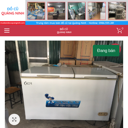
0
-7%
Đang bán
Click to enlarge