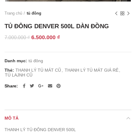
Trang chủ
tủ đông
TỦ ĐÔNG DENVER 500L DÀN ĐỒNG
Giá
Giá
6.500.000
₫
7.000.000
₫
gốc
hiện
là:
tại
7.000.000 ₫.
là:
Danh mục:
tủ đông
6.500.000 ₫.
Thẻ:
THANH LÝ TỦ MÁT CŨ
,
THANH LÝ TỦ MÁT GIÁ RẺ
,
TỦ LAJNH CŨ
Share
MÔ TẢ
THANH LÝ TỦ ĐÔNG DENVER 500L