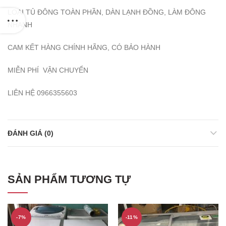
LOẠI TỦ ĐÔNG TOÀN PHẦN, DÀN LẠNH ĐỒNG, LÀM ĐÔNG
NHANH
CAM KẾT HÀNG CHÍNH HÃNG, CÓ BẢO HÀNH
MIỄN PHÍ VẬN CHUYỂN
LIÊN HỆ 0966355603
ĐÁNH GIÁ (0)
SẢN PHẨM TƯƠNG TỰ
-7%
-11%