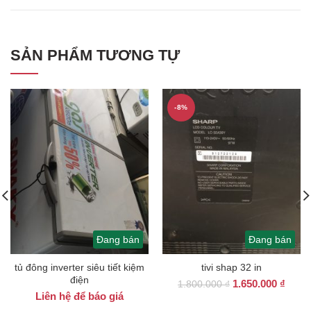
SẢN PHẨM TƯƠNG TỰ
-8%
Đang bán
Đang bán
tủ đông inverter siêu tiết kiệm
tivi shap 32 in
điện
Giá
Giá
1.650.000
₫
1.800.000
₫
Liên hệ để báo giá
gốc
hiện
là:
tại