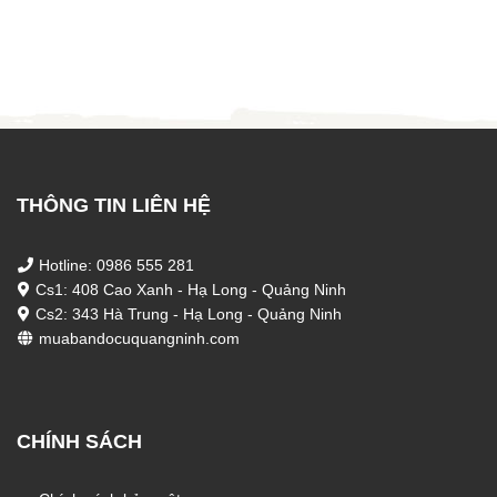
1.800.000 ₫.
là:
1.650
THÔNG TIN LIÊN HỆ
Hotline: 0986 555 281
Cs1: 408 Cao Xanh - Hạ Long - Quảng Ninh
Cs2: 343 Hà Trung - Hạ Long - Quảng Ninh
muabandocuquangninh.com
CHÍNH SÁCH