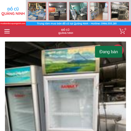
0
-5%
Đang bán