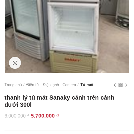
Click to enlarge
Trang chủ
Điện tử - Điện lạnh - Camera
Tủ mát
thanh lý tủ mát Sanaky cánh trên cánh
dưới 300l
Giá
Giá
5.700.000
₫
6.000.000
₫
gốc
hiện
là:
tại