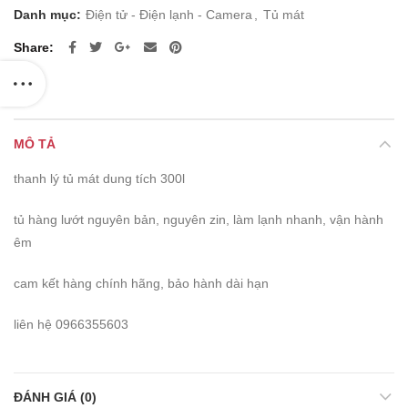
6.000.000 ₫.
là:
Danh mục:
Điện tử - Điện lạnh - Camera
,
Tủ mát
5.700.000 ₫.
Share
MÔ TẢ
thanh lý tủ mát dung tích 300l
tủ hàng lướt nguyên bản, nguyên zin, làm lạnh nhanh, vận hành
êm
cam kết hàng chính hãng, bảo hành dài hạn
liên hệ 0966355603
ĐÁNH GIÁ (0)