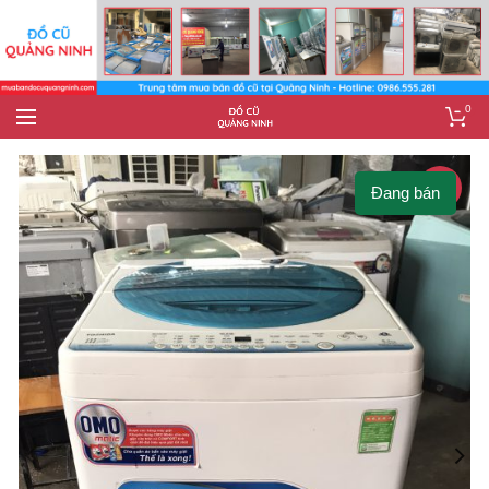
0
-10%
Đang bán