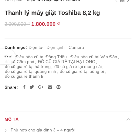
Thanh lý máy giặt Toshiba 8,2 kg
Giá
Giá
1.800.000
₫
2.000.000
₫
gốc
hiện
là:
tại
2.000.000 ₫.
là:
Danh mục:
Điện tử - Điện lạnh - Camera
1.800.000 ₫.
Thẻ:
Điều hòa cũ tại Đông Triều
,
Điều hòa cũ tại Vân Đồn
,
đồ cũ Cẩm phả
,
ĐỒ CŨ GIÁ RẺ TẠI HẠ LONG
,
đồ cũ giá rẻ tại hà trung
,
đồ cũ giá rẻ tại móng cái
,
đồ cũ giá rẻ tại quảng ninh
,
đồ cũ giá rẻ tại uông bí
,
đồ cũ giá rẻ thanh lí
Share
MÔ TẢ
Phù hợp cho gia đình 3 – 4 người