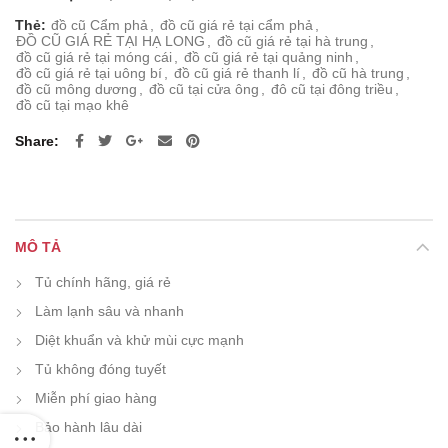
Thẻ:
đồ cũ Cẩm phả
,
đồ cũ giá rẻ tại cẩm phả
,
ĐỒ CŨ GIÁ RẺ TẠI HẠ LONG
,
đồ cũ giá rẻ tại hà trung
,
đồ cũ giá rẻ tại móng cái
,
đồ cũ giá rẻ tại quảng ninh
,
đồ cũ giá rẻ tại uông bí
,
đồ cũ giá rẻ thanh lí
,
đồ cũ hà trung
,
đồ cũ mông dương
,
đồ cũ tại cửa ông
,
đô cũ tại đông triều
,
đồ cũ tại mạo khê
Share
MÔ TẢ
Tủ chính hãng, giá rẻ
Làm lạnh sâu và nhanh
Diệt khuẩn và khử mùi cực mạnh
Tủ không đóng tuyết
Miễn phí giao hàng
Bảo hành lâu dài