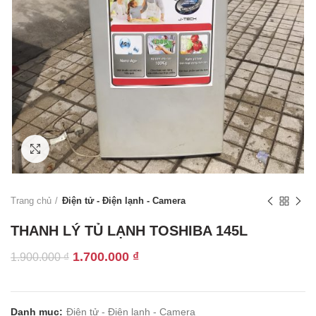
Click to enlarge
Trang chủ
Điện tử - Điện lạnh - Camera
THANH LÝ TỦ LẠNH TOSHIBA 145L
Giá
Giá
1.700.000
₫
1.900.000
₫
gốc
hiện
là:
tại
1.900.000 ₫.
là:
Danh mục:
Điện tử - Điện lạnh - Camera
1.700.000 ₫.