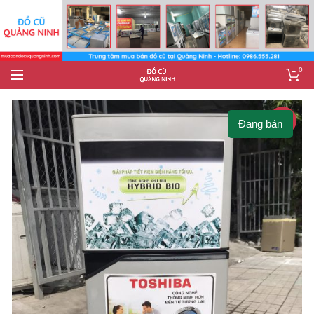
0
-11%
Đang bán