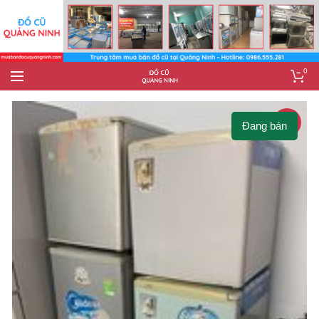
0
-6%
Đang bán