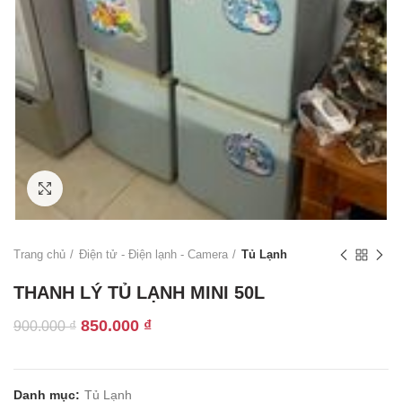
Click to enlarge
Trang chủ
Điện tử - Điện lạnh - Camera
Tủ Lạnh
THANH LÝ TỦ LẠNH MINI 50L
Giá
Giá
850.000
₫
900.000
₫
gốc
hiện
là:
tại
900.000 ₫.
là:
Danh mục:
Tủ Lạnh
850.000 ₫.