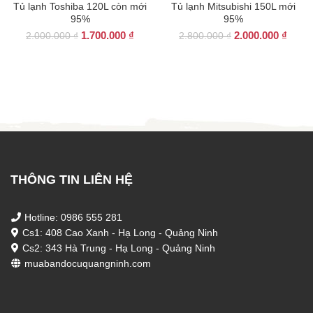
Tủ lạnh Toshiba 120L còn mới
Tủ lạnh Mitsubishi 150L mới
95%
95%
Giá
Giá
Giá
Giá
1.700.000
₫
2.000.000
₫
2.000.000
₫
2.800.000
₫
gốc
hiện
gốc
hiện
là:
tại
là:
tại
2.000.000 ₫.
là:
2.800.000 ₫.
là:
1.700.000 ₫.
2.000
THÔNG TIN LIÊN HỆ
Hotline: 0986 555 281
Cs1: 408 Cao Xanh - Hạ Long - Quảng Ninh
Cs2: 343 Hà Trung - Hạ Long - Quảng Ninh
muabandocuquangninh.com