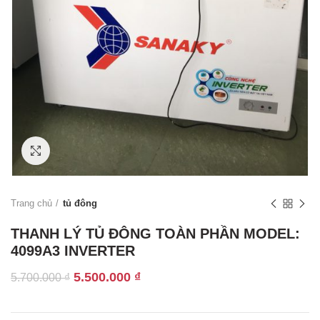
Click to enlarge
Trang chủ
tủ đông
THANH LÝ TỦ ĐÔNG TOÀN PHẦN MODEL:
4099A3 INVERTER
Giá
Giá
5.500.000
₫
5.700.000
₫
gốc
hiện
là:
tại