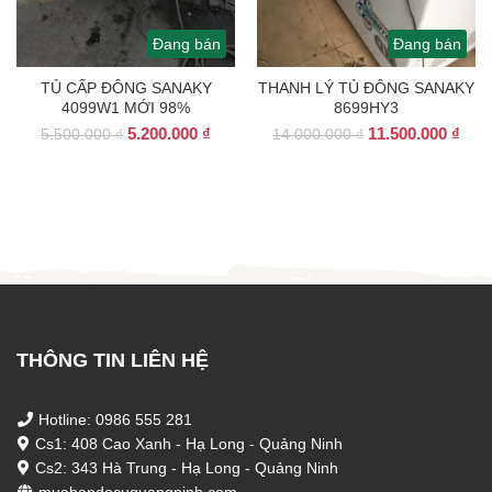
Đang bán
Đang bán
TỦ CẤP ĐÔNG SANAKY
THANH LÝ TỦ ĐÔNG SANAKY
4099W1 MỚI 98%
8699HY3
Giá
Giá
Giá
Giá
5.200.000
₫
11.500.000
₫
5.500.000
₫
14.000.000
₫
gốc
hiện
gốc
hiện
là:
tại
là:
tại
5.500.000 ₫.
là:
14.000.000 ₫.
là:
5.200.000 ₫.
11.5
THÔNG TIN LIÊN HỆ
Hotline: 0986 555 281
Cs1: 408 Cao Xanh - Hạ Long - Quảng Ninh
Cs2: 343 Hà Trung - Hạ Long - Quảng Ninh