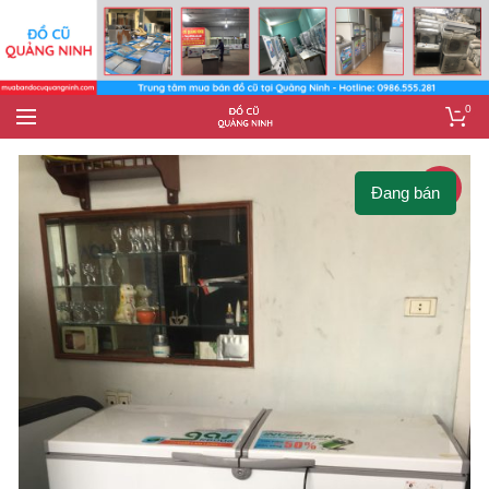
0
-4%
Đang bán