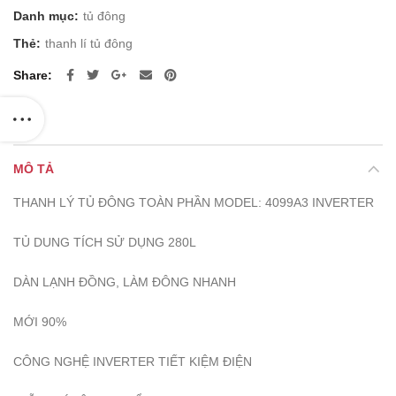
5.700.000 ₫.
là:
Danh mục:
tủ đông
5.500.000 ₫.
Thẻ:
thanh lí tủ đông
Share
MÔ TẢ
THANH LÝ TỦ ĐÔNG TOÀN PHẦN MODEL: 4099A3 INVERTER
TỦ DUNG TÍCH SỬ DỤNG 280L
DÀN LẠNH ĐỒNG, LÀM ĐÔNG NHANH
MỚI 90%
CÔNG NGHỆ INVERTER TIẾT KIỆM ĐIỆN