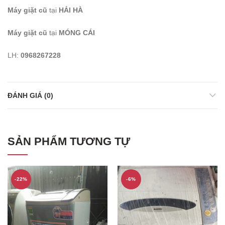
Máy giặt cũ
tại
HẢI HÀ
Máy giặt cũ
tại
MÓNG CÁI
LH:
0968267228
ĐÁNH GIÁ (0)
SẢN PHẨM TƯƠNG TỰ
-22%
-6%