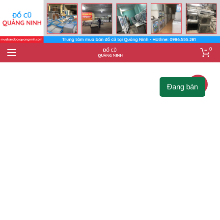
0
-11%
Đang bán