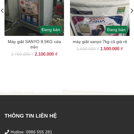
Đang bán
Đang bán
Máy giặt SANYO 8,5KG cửa
máy giặt sanyo 7kg cũ giá rẻ
trên
Giá
Giá
1.500.000
₫
1.600.000
₫
Giá
Giá
2.100.000
₫
gốc
hiện
2.700.000
₫
gốc
hiện
là:
tại
là:
tại
1.600.000 ₫.
là:
2.700.000 ₫.
là:
1.500
2.100.000 ₫.
THÔNG TIN LIÊN HỆ
Hotline: 0986 555 281