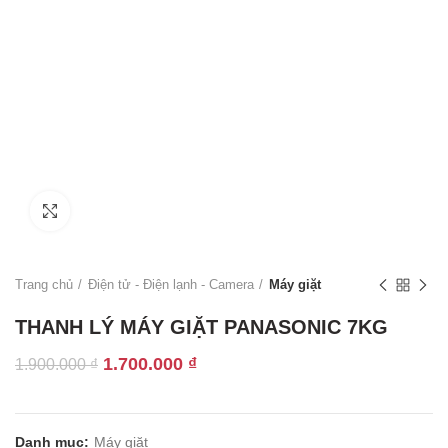
Click to enlarge
Trang chủ
Điện tử - Điện lạnh - Camera
Máy giặt
THANH LÝ MÁY GIẶT PANASONIC 7KG
Giá
Giá
1.700.000
₫
1.900.000
₫
gốc
hiện
là:
tại
1.900.000 ₫.
là:
Danh mục:
Máy giặt
1.700.000 ₫.