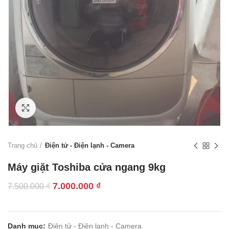
Click to enlarge
Trang chủ
Điện tử - Điện lạnh - Camera
Máy giặt Toshiba cửa ngang 9kg
Giá
Giá
7.000.000
₫
7.500.000
₫
gốc
hiện
là:
tại
7.500.000 ₫.
là:
Danh mục:
Điện tử - Điện lạnh - Camera
7.000.000 ₫.