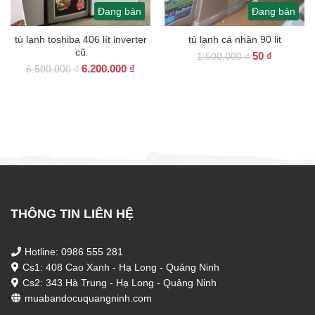
Đang bán
Đang bán
tủ lạnh toshiba 406 lít inverter
tủ lạnh cá nhân 90 lit
cũ
Giá
Giá
50
₫
1.500.000
₫
Giá
Giá
6.200.000
₫
gốc
hiện
6.500.000
₫
gốc
hiện
là:
tại
là:
tại
1.500.000 ₫.
là:
6.500.000 ₫.
là:
50 ₫.
6.200.000 ₫.
THÔNG TIN LIÊN HỆ
Hotline: 0986 555 281
Cs1: 408 Cao Xanh - Hạ Long - Quảng Ninh
Cs2: 343 Hà Trung - Hạ Long - Quảng Ninh
muabandocuquangninh.com