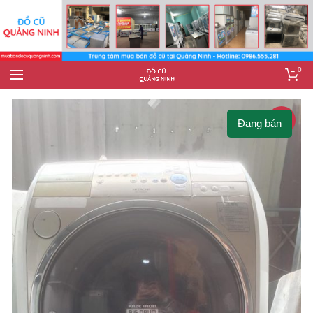
0
-7%
Đang bán