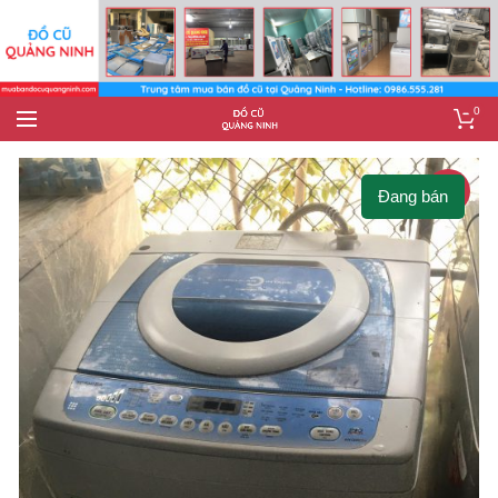
0
-8%
Đang bán