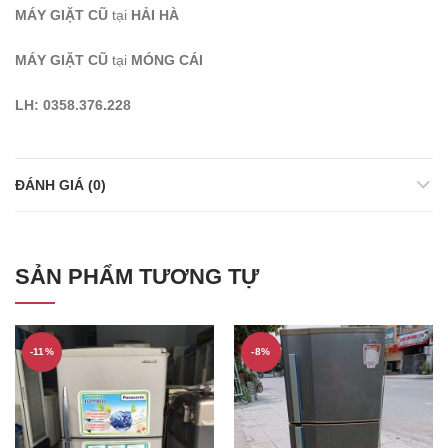
MÁY GIẶT CŨ
tại
HẢI HÀ
MÁY GIẶT CŨ
tại
MÓNG CÁI
LH: 0358.376.228
ĐÁNH GIÁ (0)
SẢN PHẨM TƯƠNG TỰ
-11%
-8%