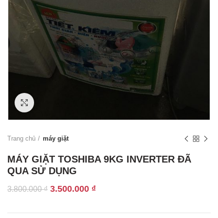
Click to enlarge
Trang chủ
máy giặt
MÁY GIẶT TOSHIBA 9KG INVERTER ĐÃ
QUA SỬ DỤNG
Giá
Giá
3.500.000
₫
3.800.000
₫
gốc
hiện
là:
tại