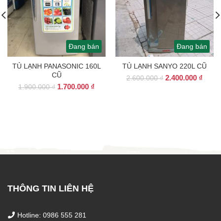
Đang bán
Đang bán
TỦ LẠNH PANASONIC 160L
TỦ LẠNH SANYO 220L CŨ
CŨ
Giá
Giá
2.400.000
₫
2.600.000
₫
Giá
Giá
1.700.000
₫
gốc
hiện
1.900.000
₫
gốc
hiện
là:
tại
là:
tại
2.600.000 ₫.
là:
1.900.000 ₫.
là:
2.400
1.700.000 ₫.
THÔNG TIN LIÊN HỆ
Hotline: 0986 555 281