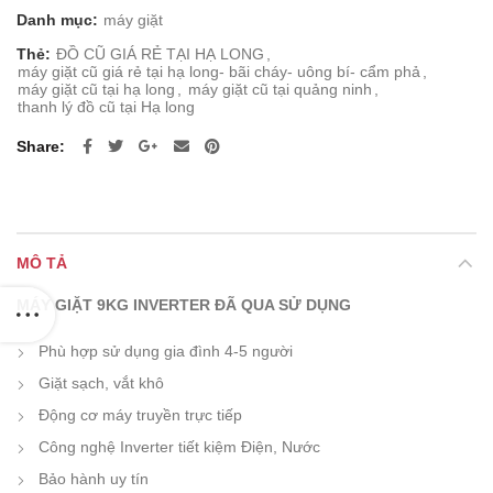
3.800.000 ₫.
là:
Danh mục:
máy giặt
3.500.000 ₫.
Thẻ:
ĐỒ CŨ GIÁ RẺ TẠI HẠ LONG
,
máy giặt cũ giá rẻ tại hạ long- bãi cháy- uông bí- cẩm phả
,
máy giặt cũ tại hạ long
,
máy giặt cũ tại quảng ninh
,
thanh lý đồ cũ tại Hạ long
Share
MÔ TẢ
MÁY GIẶT 9KG INVERTER ĐÃ QUA SỬ DỤNG
Phù hợp sử dụng gia đình 4-5 người
Giặt sạch, vắt khô
Động cơ máy truyền trực tiếp
Công nghệ Inverter tiết kiệm Điện, Nước
Bảo hành uy tín