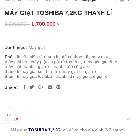
MÁY GIẶT TOSHIBA 7,2KG THANH LÍ
Giá
Giá
1.700.000
₫
2.000.000
₫
gốc
hiện
là:
tại
2.000.000 ₫.
là:
Danh mục:
Máy giặt
1.700.000 ₫.
Thẻ:
đồ cũ gai9s rẻ thanh lí
,
đồ cũ thanh lí
,
máy giặt
,
máy giặt cũ
,
máy giặt cũ gái rẻ thanh lí
,
máy giặt gia đình
,
máy giặt thanh lí giá rẻ
,
thanh lí đò cũ giá rẻ
,
thanh lí máy giặt cũ
,
thanh lí máy giặt cũ giá rẻ
,
thanh lí máy giặt toshiba
,
thanh lid máy giặt cũ giá rẻ
Share
MÔ TẢ
Máy giặt
TOSHIBA 7,2KG
cũ dùng cho gia đình 2-3 người