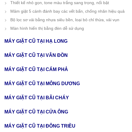
Thiết kế nhỏ gọn, tone màu trắng sang trọng, nổi bật
Mâm giặt 5 cánh đánh bay các vết bẩn, chống nhăn hiệu quả
Bộ lọc sơ vải bằng nhựa siêu bền, loại bỏ chỉ thừa, vải vụn
Màn hình hiển thị bằng đèn dễ sử dụng
MÁY GIẶT CŨ TẠI HẠ LONG
MÁY GIẶT CŨ TẠI VÂN ĐỒN
MÁY GIẶT CŨ TẠI CẨM PHẢ
MÁY GIẶT CŨ TẠI MÔNG DƯƠNG
MÁY GIẶT CŨ TẠI BÃI CHÁY
MÁY GIẶT CŨ TẠI CỬA ÔNG
MÁY GIẶT CŨ TẠI ĐÔNG TRIỀU