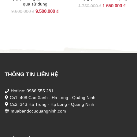
qua sử dụng
Giá
Giá
1.650.000
₫
1.750.000
₫
Giá
Giá
9.500.000
₫
gốc
hiện
9.600.000
₫
gốc
hiện
là:
tại
là:
tại
1.750.000 ₫.
là:
9.600.000 ₫.
là:
1.650
9.500.000 ₫.
THÔNG TIN LIÊN HỆ
Hotline: 0986 555 281
Cs1: 408 Cao Xanh - Hạ Long - Quảng Ninh
Cs2: 343 Hà Trung - Hạ Long - Quảng Ninh
muabandocuquangninh.com