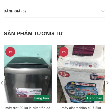
ĐÁNH GIÁ (0)
SẢN PHẨM TƯƠNG TỰ
-1%
-6%
Đang bán
Đang bán
máy giặt 20 kg lg cửa trên đã
máy giặt toshiba cũ 7,5kg