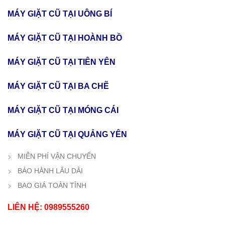
MÁY GIẶT CŨ TẠI UÔNG BÍ
MÁY GIẶT CŨ TẠI HOÀNH BỒ
MÁY GIẶT CŨ TẠI TIÊN YÊN
MÁY GIẶT CŨ TẠI BA CHẼ
MÁY GIẶT CŨ TẠI MÓNG CÁI
MÁY GIẶT CŨ TẠI QUẢNG YÊN
MIỄN PHÍ VẬN CHUYỂN
BẢO HÀNH LÂU DÀI
BAO GIÁ TOÀN TỈNH
LIÊN HỆ: 0989555260