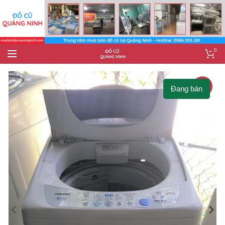
0
-15%
Đang bán