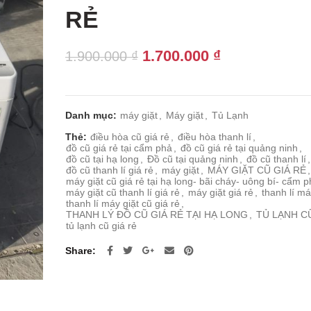
RẺ
Giá
Giá
1.700.000
₫
1.900.000
₫
gốc
hiện
là:
tại
1.900.000 ₫.
là:
Danh mục:
máy giặt
,
Máy giặt
,
Tủ Lạnh
1.700.000 ₫.
Thẻ:
điều hòa cũ giá rẻ
,
điều hòa thanh lí
,
đồ cũ giá rẻ tại cẩm phả
,
đồ cũ giá rẻ tại quảng ninh
,
đồ cũ tại hạ long
,
Đồ cũ tại quảng ninh
,
đồ cũ thanh lí
,
đồ cũ thanh lí giá rẻ
,
máy giặt
,
MÁY GIẶT CŨ GIÁ RẺ
,
máy giặt cũ giá rẻ tại hạ long- bãi cháy- uông bí- cẩm 
máy giặt cũ thanh lí giá rẻ
,
máy giặt giá rẻ
,
thanh lí má
thanh lí máy giặt cũ giá rẻ
,
THANH LÝ ĐỒ CŨ GIÁ RẺ TẠI HẠ LONG
,
TỦ LẠNH C
tủ lạnh cũ giá rẻ
Share