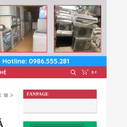
0
 HỆ
0
₫
FANPAGE
Á