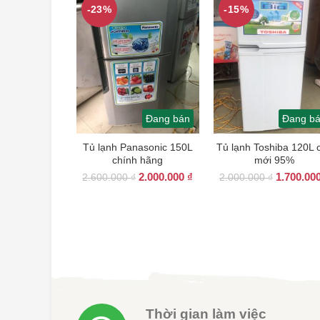
-23%
-15%
Đang bán
Đang b
Tủ lạnh Panasonic 150L
Tủ lạnh Toshiba 120L 
chính hãng
mới 95%
Giá
Giá
Giá
2.000.000
₫
1.700.00
2.600.000
₫
2.000.000
₫
gốc
hiện
gốc
là:
tại
là:
2.600.000 ₫.
là:
2.000.000
2.000.000 ₫.
Thời gian làm việc