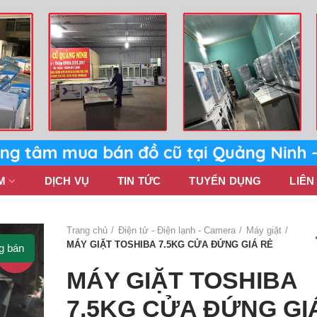
M
DỊCH VỤ
TIN TỨC
TUYỂN DỤNG
LIÊN
Trang chủ
Điện tử - Điện lạnh - Camera
Máy giặt
MÁY GIẶT TOSHIBA 7.5KG CỬA ĐỨNG GIÁ RẺ
g bán
-11%
MÁY GIẶT TOSHIBA
7.5KG CỬA ĐỨNG GI