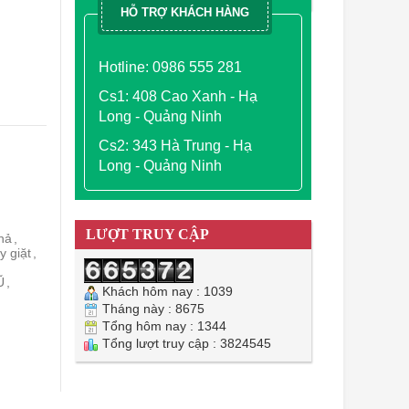
HỖ TRỢ KHÁCH HÀNG
Hotline: 0986 555 281
Cs1: 408 Cao Xanh - Hạ
Long - Quảng Ninh
Cs2: 343 Hà Trung - Hạ
Long - Quảng Ninh
LƯỢT TRUY CẬP
phả
,
y giặt
,
Ũ
,
Khách hôm nay : 1039
Tháng này : 8675
Tổng hôm nay : 1344
Tổng lượt truy cập : 3824545