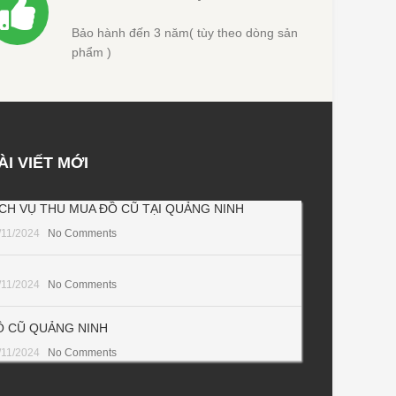
Bảo hành đến 3 năm( tùy theo dòng sản
phẩm )
ÀI VIẾT MỚI
ỊCH VỤ THU MUA ĐỒ CŨ TẠI QUẢNG NINH
/11/2024
No Comments
/11/2024
No Comments
Ồ CŨ QUẢNG NINH
/11/2024
No Comments