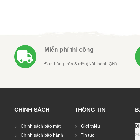
tại
là:
tại
là:
tại
 ₫.
là:
3.500.000 ₫.
là:
2.300.000 ₫.
là:
7.500.000 ₫.
3.300.000 ₫.
1.800.0
Miễn phí thi công
Đơn hàng trên 3 triệu(Nội thành QN)
CHÍNH SÁCH
THÔNG TIN
B
Chính sách bảo mật
Giới thiệu
D
Chính sách bảo hành
Tin tức
24