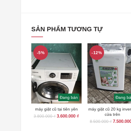
SẢN PHẨM TƯƠNG TỰ
-5%
-12%
Đang bán
Đang b
máy giặt cũ tại tiên yên
máy giặt cũ 20 kg inver
cửa trên
Giá
Giá
3.600.000
₫
3.800.000
₫
Giá
gốc
hiện
7.500.00
8.500.000
₫
gốc
là:
tại