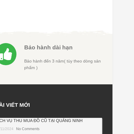
là:
tại
1.500.000 ₫.
là:
3.000.000 ₫.
là:
50 ₫.
00 ₫.
2.100.000 ₫.
Bảo hành dài hạn
Bảo hành đến 3 năm( tùy theo dòng sản
phẩm )
ÀI VIẾT MỚI
ỊCH VỤ THU MUA ĐỒ CŨ TẠI QUẢNG NINH
/11/2024
No Comments