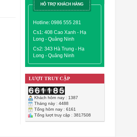
HỖ TRỢ KHÁCH HÀNG
Hotline: 0986 555 281
Cs1: 408 Cao Xanh - Hạ
Long - Quảng Ninh
Cs2: 343 Hà Trung - Hạ
Long - Quảng Ninh
LƯỢT TRUY CẬP
Khách hôm nay : 1387
Tháng này : 4488
Tổng hôm nay : 6161
Tổng lượt truy cập : 3817508