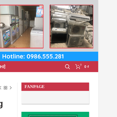
0
 HỆ
0
₫
FANPAGE
g