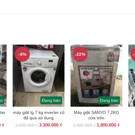
-6%
-22%
án
Đang bán
Đang bán
ter
máy giặt lg 7 kg inverter cũ
Máy giặt SANYO 7,2KG
đã qua sử dụng
cửa trên
Giá
Giá
Giá
Giá
Giá
0
₫
3.300.000
₫
1.800.000
₫
3.500.000
₫
2.300.000
₫
hiện
gốc
hiện
gốc
hiện