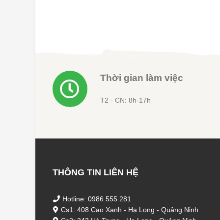
là:
3.800.000 ₫.
là:
8.500.000
3.600.000 ₫.
Thời gian làm việc
T2 - CN: 8h-17h
THÔNG TIN LIÊN HỆ
Hotline: 0986 555 281
Cs1: 408 Cao Xanh - Hạ Long - Quảng Ninh