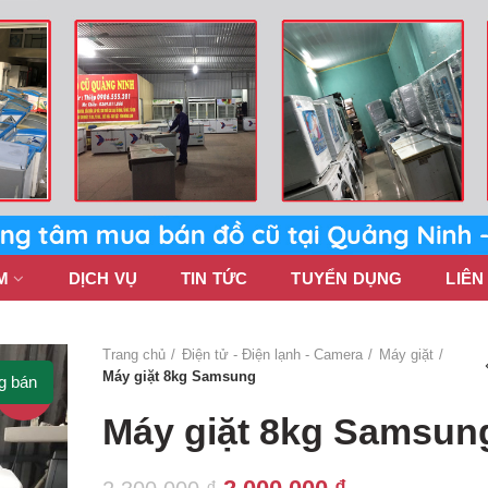
M
DỊCH VỤ
TIN TỨC
TUYỂN DỤNG
LIÊN
Trang chủ
Điện tử - Điện lạnh - Camera
Máy giặt
Máy giặt 8kg Samsung
g bán
-13%
Máy giặt 8kg Samsun
Giá
Giá