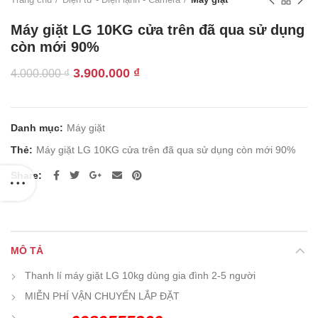
Máy giặt LG 10KG cửa trên đã qua sử dụng
còn mới 90%
Giá
Giá
3.900.000
₫
4.000.000
₫
gốc
hiện
là:
tại
4.000.000 ₫.
là:
Danh mục:
Máy giặt
3.900.000 ₫.
Thẻ:
Máy giặt LG 10KG cửa trên đã qua sử dụng còn mới 90%
Share
MÔ TẢ
Thanh lí máy giặt LG 10kg dùng gia đình 2-5 người
MIỄN PHÍ VẬN CHUYỂN LẮP ĐẶT