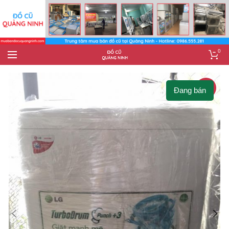
0
-3%
Đang bán