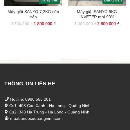
Đang bán
Đang bán
Máy giặt SANYO 7,2KG cửa
Máy giặt SANYO 9KG
trên
INVETER mới 90%
Giá
Giá
Giá
Giá
1.800.000
₫
2.800.000
₫
2.300.000
₫
3.000.000
₫
gốc
hiện
gốc
hiện
là:
tại
là:
tại
2.300.000 ₫.
là:
3.000.000 ₫.
là:
1.800.000 ₫.
2.800
THÔNG TIN LIÊN HỆ
Hotline: 0986 555 281
Cs1: 408 Cao Xanh - Hạ Long - Quảng Ninh
Cs2: 343 Hà Trung - Hạ Long - Quảng Ninh
muabandocuquangninh.com