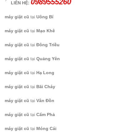
0989555260
LIÊN HỆ:
máy giặt cũ
tại
Uông Bí
máy giặt cũ
tại
Mạo Khê
máy giặt cũ
tại
Đông Triều
máy giặt cũ
tại
Quảng Yên
máy giặt cũ
tại
Hạ Long
máy giặt cũ
tại
Bãi Cháy
máy giặt cũ
tại
Vân Đồn
máy giặt cũ
tại
Cẩm Phả
máy giặt cũ
tại
Móng Cái