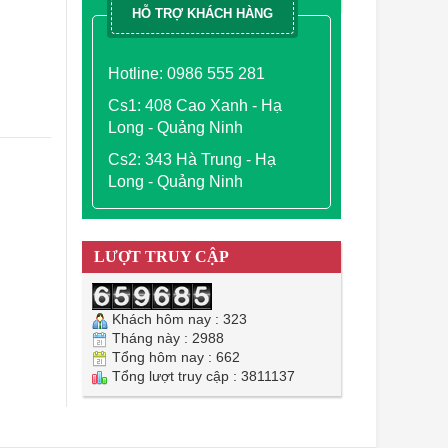
HỖ TRỢ KHÁCH HÀNG
Hotline: 0986 555 281
Cs1: 408 Cao Xanh - Hạ
Long - Quảng Ninh
Cs2: 343 Hà Trung - Hạ
Long - Quảng Ninh
LƯỢT TRUY CẬP
Khách hôm nay : 323
Tháng này : 2988
Tổng hôm nay : 662
Tổng lượt truy cập : 3811137