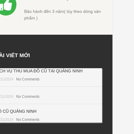
Bảo hành đến 3 năm( tùy theo dòng sản
phẩm )
ÀI VIẾT MỚI
ỊCH VỤ THU MUA ĐỒ CŨ TẠI QUẢNG NINH
/11/2024
No Comments
/11/2024
No Comments
Ồ CŨ QUẢNG NINH
/11/2024
No Comments