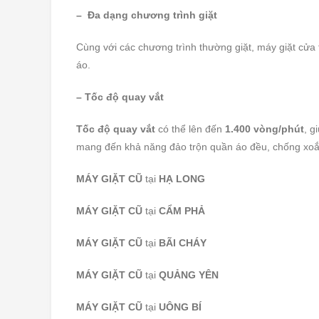
– Đa dạng chương trình giặt
Cùng với các chương trình thường giặt, máy giặt cửa 
áo.
– Tốc độ quay vắt
Tốc độ quay vắt
có thể lên đến
1.400 vòng/phút
, g
mang đến khả năng đảo trộn quần áo đều, chống xo
MÁY GIẶT CŨ
tại
HẠ LONG
MÁY GIẶT CŨ
tại
CẨM PHẢ
MÁY GIẶT CŨ
tại
BÃI CHÁY
MÁY GIẶT CŨ
tại
QUẢNG YÊN
MÁY GIẶT CŨ
tại
UÔNG BÍ