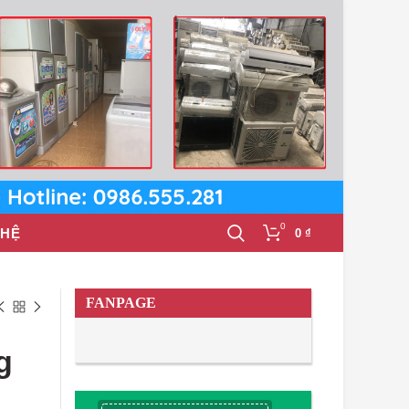
0
 HỆ
0
₫
FANPAGE
g