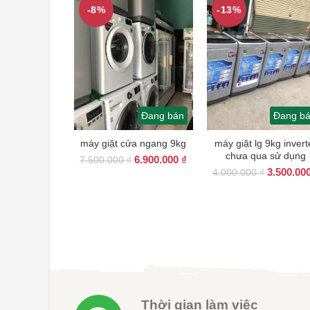
-8%
-13%
Đang bán
Đang b
máy giặt cửa ngang 9kg
máy giặt lg 9kg invert
chưa qua sử dụng
Giá
Giá
6.900.000
₫
7.500.000
₫
Giá
gốc
hiện
3.500.00
4.000.000
₫
gốc
là:
tại
là:
7.500.000 ₫.
là:
4.000.000
6.900.000 ₫.
Thời gian làm việc