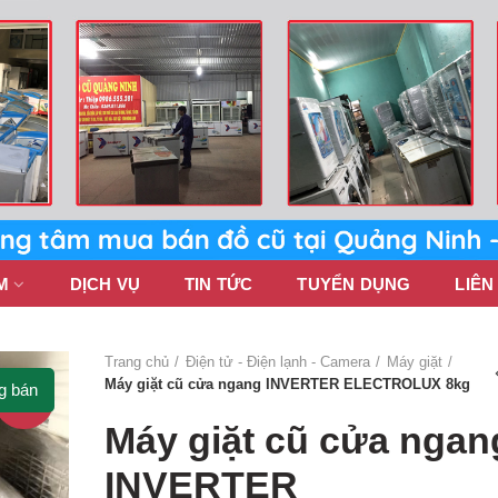
M
DỊCH VỤ
TIN TỨC
TUYỂN DỤNG
LIÊN
Trang chủ
Điện tử - Điện lạnh - Camera
Máy giặt
Máy giặt cũ cửa ngang INVERTER ELECTROLUX 8kg
g bán
-11%
Máy giặt cũ cửa ngan
INVERTER