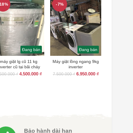
-18%
-7%
Đang bán
Đang bán
máy giặt lg cũ 11 kg
Máy giặt lồng ngang 9kg
nverter cũ tại bãi cháy
inverter
Giá
Giá
Giá
Giá
4.500.000
₫
6.950.000
₫
.500.000
₫
7.500.000
₫
gốc
hiện
gốc
hiện
là:
tại
là:
tại
5.500.000 ₫.
là:
7.500.000 ₫.
là:
00 ₫.
4.500.000 ₫.
6.950.000 ₫.
Bảo hành dài hạn