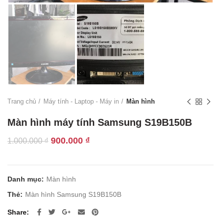
Trang chủ
Máy tính - Laptop - Máy in
Màn hình
Màn hình máy tính Samsung S19B150B
Giá
Giá
900.000
₫
1.000.000
₫
gốc
hiện
là:
tại
1.000.000 ₫.
là:
Danh mục:
Màn hình
900.000 ₫.
Thẻ:
Màn hình Samsung S19B150B
Share