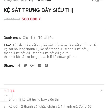
KỆ SẮT TRƯNG BÀY SIÊU THỊ
Giá
Giá
500.000
₫
700.000
₫
gốc
hiện
là:
tại
700.000 ₫.
là:
Danh mục:
Giá - Kệ - Tủ tài liệu
500.000 ₫.
Thẻ:
KỆ SẮT
,
kệ sắt cũ
,
kệ sắt cũ giá rẻ
,
kệ sắt cũ thnah lí
,
kệ sắt hạ long thanh lí
,
kệ sắt thanh lí
,
thanh lí kệ sắt
,
thanh lí kệ sắt cũ
,
thanh lí kệ sắt cũ giá rẻ
,
thanh lí kệ sát hạ long
,
thanh lí kệ staws giá re
Share
MÔ TẢ
Thanh lí kệ sắt trưng bày siêu thị
Kệ gồm 2 thanh sắt chắc chắn và 4 thanh giá đựng đồ