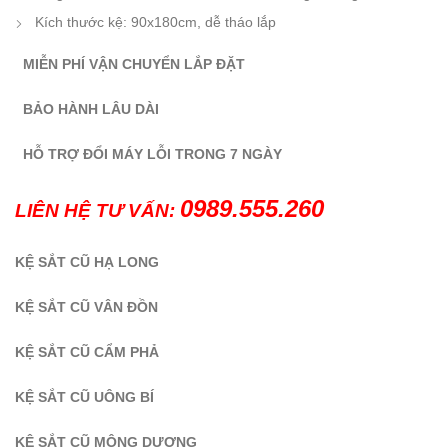
Kích thước kệ: 90x180cm, dễ tháo lắp
MIỄN PHÍ VẬN CHUYỂN LẮP ĐẶT
BẢO HÀNH LÂU DÀI
HỖ TRỢ ĐỔI MÁY LỖI TRONG 7 NGÀY
0989.555.260
LIÊN HỆ TƯ VẤN:
KỆ SẮT CŨ HẠ LONG
KỆ SẮT CŨ VÂN ĐỒN
KỆ SẮT CŨ CẨM PHẢ
KỆ SẮT CŨ UÔNG BÍ
KỆ SẮT CŨ MÔNG DƯƠNG