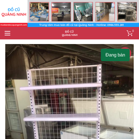
0
-29%
Đang bán